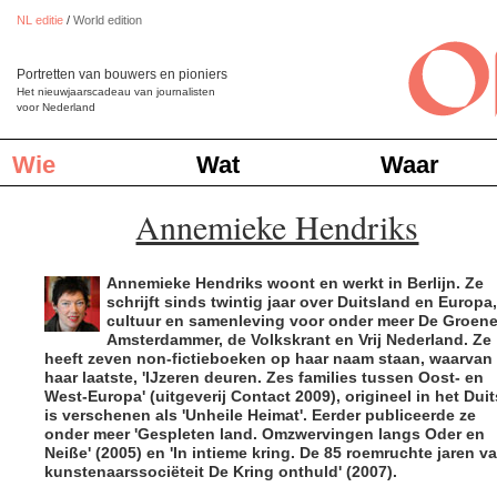
NL editie
/
World edition
Portretten van bouwers en pioniers
Het nieuwjaarscadeau van journalisten
voor Nederland
Wie
Wat
Waar
Annemieke Hendriks
Annemieke Hendriks woont en werkt in Berlijn. Ze
schrijft sinds twintig jaar over Duitsland en Europa,
cultuur en samenleving voor onder meer De Groen
Amsterdammer, de Volkskrant en Vrij Nederland. Ze
heeft zeven non-fictieboeken op haar naam staan, waarvan
haar laatste, 'IJzeren deuren. Zes families tussen Oost- en
West-Europa' (uitgeverij Contact 2009), origineel in het Duit
is verschenen als 'Unheile Heimat'. Eerder publiceerde ze
onder meer 'Gespleten land. Omzwervingen langs Oder en
Neiße' (2005) en 'In intieme kring. De 85 roemruchte jaren v
kunstenaarssociëteit De Kring onthuld' (2007).