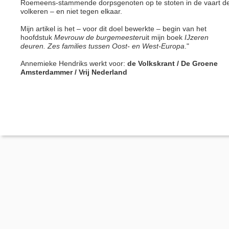
Roemeens-stammende dorpsgenoten op te stoten in de vaart d
volkeren – en niet tegen elkaar.
Mijn artikel is het – voor dit doel bewerkte – begin van het
hoofdstuk
Mevrouw de burgemeester
uit mijn boek
IJzeren
deuren. Zes families tussen Oost- en West-Europa
."
Annemieke Hendriks werkt voor:
de Volkskrant / De Groene
Amsterdammer / Vrij Nederland