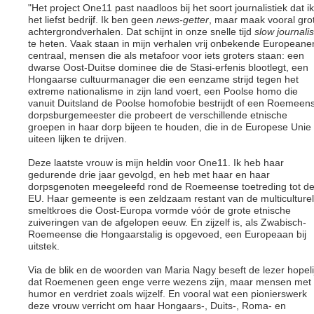
"Het project One11 past naadloos bij het soort journalistiek dat ik
het liefst bedrijf. Ik ben geen
news-getter
, maar maak vooral gro
achtergrondverhalen. Dat schijnt in onze snelle tijd
slow journali
te heten. Vaak staan in mijn verhalen vrij onbekende Europeane
centraal, mensen die als metafoor voor iets groters staan: een
dwarse Oost-Duitse dominee die de Stasi-erfenis blootlegt, een
Hongaarse cultuurmanager die een eenzame strijd tegen het
extreme nationalisme in zijn land voert, een Poolse homo die
vanuit Duitsland de Poolse homofobie bestrijdt of een Roemeen
dorpsburgemeester die probeert de verschillende etnische
groepen in haar dorp bijeen te houden, die in de Europese Unie
uiteen lijken te drijven.
Deze laatste vrouw is mijn heldin voor One11. Ik heb haar
gedurende drie jaar gevolgd, en heb met haar en haar
dorpsgenoten meegeleefd rond de Roemeense toetreding tot d
EU. Haar gemeente is een zeldzaam restant van de multiculture
smeltkroes die Oost-Europa vormde vóór de grote etnische
zuiveringen van de afgelopen eeuw. En zijzelf is, als Zwabisch-
Roemeense die Hongaarstalig is opgevoed, een Europeaan bij
uitstek.
Via de blik en de woorden van Maria Nagy beseft de lezer hopeli
dat Roemenen geen enge verre wezens zijn, maar mensen met
humor en verdriet zoals wijzelf. En vooral wat een pionierswerk
deze vrouw verricht om haar Hongaars-, Duits-, Roma- en