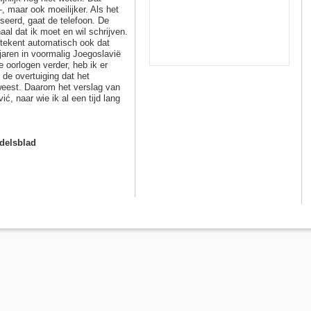
–, maar ook moeilijker. Als het
iseerd, gaat de telefoon. De
al dat ik moet en wil schrijven.
tekent automatisch ook dat
 jaren in voormalig Joegoslavië
 oorlogen verder, heb ik er
de overtuiging dat het
weest. Daarom het verslag van
ć, naar wie ik al een tijd lang
delsblad