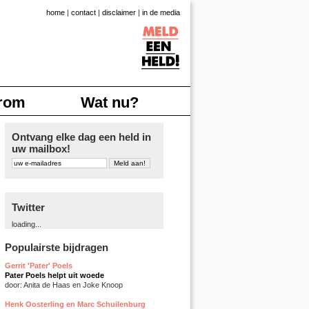
home
|
contact
|
disclaimer
|
in de media
rom
Wat nu?
Ontvang elke dag een held in
uw mailbox!
Twitter
loading...
Populairste bijdragen
Gerrit 'Pater' Poels
Pater Poels helpt uit woede
door: Anita de Haas en Joke Knoop
Henk Oosterling en Marc Schuilenburg