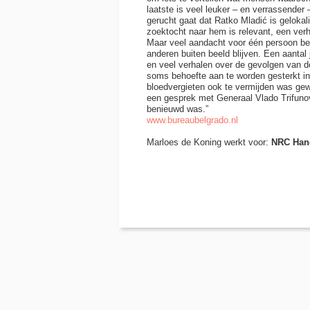
laatste is veel leuker – en verrassender 
gerucht gaat dat Ratko Mladić is gelokal
zoektocht naar hem is relevant, een verha
Maar veel aandacht voor één persoon be
anderen buiten beeld blijven. Een aantal
en veel verhalen over de gevolgen van de
soms behoefte aan te worden gesterkt in 
bloedvergieten ook te vermijden was ge
een gesprek met Generaal Vlado Trifunovi
benieuwd was.”
www.bureaubelgrado.nl
Marloes de Koning werkt voor:
NRC Han