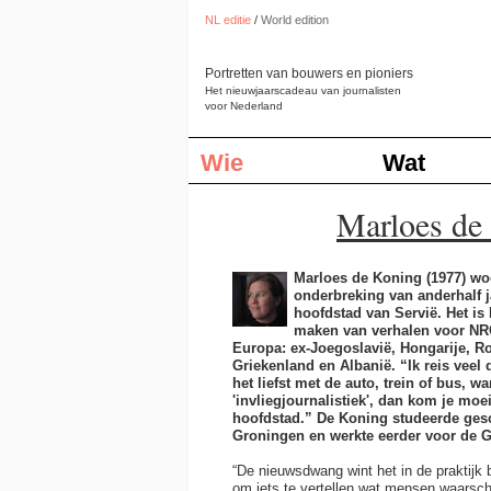
NL editie
/
World edition
Portretten van bouwers en pioniers
Het nieuwjaarscadeau van journalisten
voor Nederland
Wie
Wat
Marloes de
Marloes de Koning (1977) wo
onderbreking van anderhalf j
hoofdstad van Servië. Het is 
maken van verhalen voor NR
Europa: ex-Joegoslavië, Hongarije, R
Griekenland en Albanië. “Ik reis veel d
het liefst met de auto, trein of bus, wa
'invliegjournalistiek', dan kom je moe
hoofdstad.” De Koning studeerde gesc
Groningen en werkte eerder voor de 
“De nieuwsdwang wint het in de praktijk 
om iets te vertellen wat mensen waarschi