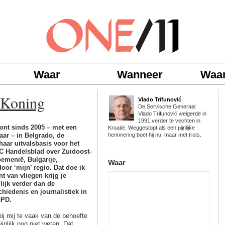
Waar
Wanneer
Waa
 Koning
Vlado Trifunović
De Servische Generaal
Vlado Trifunović weigerde in
1991 verder te vechten in
ont sinds 2005 – met een
Kroatië. Weggestopt als een pijnlijke
aar – in Belgrado, de
herinnering boet hij nu, maar met trots.
haar uitvalsbasis voor het
C Handelsblad over Zuidoost-
oemenië, Bulgarije,
Waar
oor ‘mijn’ regio. Dat doe ik
nt van vliegen krijg je
ilijk verder dan de
hiedenis en journalistiek in
GPD.
bij mij te vaak van de behoefte
jnlijk nog niet weten. Dat