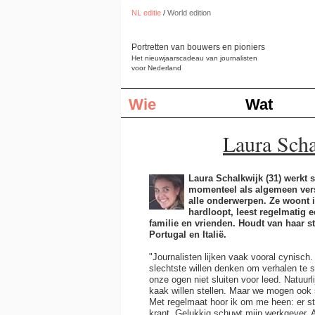
NL editie
/
World edition
Portretten van bouwers en pioniers
Het nieuwjaarscadeau van journalisten
voor Nederland
Wie
Wat
Laura Sch
Laura Schalkwijk (31) werkt s
momenteel als algemeen versl
alle onderwerpen. Ze woont 
hardloopt, leest regelmatig 
familie en vrienden. Houdt van haar s
Portugal en Italië.
"Journalisten lijken vaak vooral cynisch
slechtste willen denken om verhalen te 
onze ogen niet sluiten voor leed. Natuu
kaak willen stellen. Maar we mogen ook s
Met regelmaat hoor ik om me heen: er st
krant. Gelukkig schuwt mijn werkgever, A