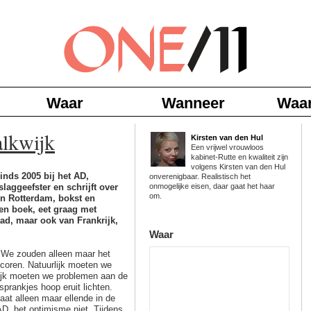
Waar
Wanneer
Waa
alkwijk
Kirsten van den Hul
Een vrijwel vrouwloos
kabinet-Rutte en kwaliteit zijn
volgens Kirsten van den Hul
inds 2005 bij het AD,
onverenigbaar. Realistisch het
aggeefster en schrijft over
onmogelijke eisen, daar gaat het haar
om.
in Rotterdam, bokst en
een boek, eet graag met
tad, maar ook van Frankrijk,
Waar
. We zouden alleen maar het
scoren. Natuurlijk moeten we
rlijk moeten we problemen aan de
prankjes hoop eruit lichten.
aat alleen maar ellende in de
D, het optimisme niet. Tijdens