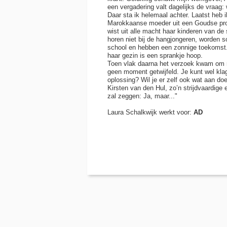
een vergadering valt dagelijks de vraag: 
Daar sta ik helemaal achter. Laatst heb
Marokkaanse moeder uit een Goudse prob
wist uit alle macht haar kinderen van de
horen niet bij de hangjongeren, worden 
school en hebben een zonnige toekomst.
haar gezin is een sprankje hoop.
Toen vlak daarna het verzoek kwam om 
geen moment getwijfeld. Je kunt wel kla
oplossing? Wil je er zelf ook wat aan do
Kirsten van den Hul, zo’n strijdvaardige
zal zeggen: Ja, maar..."
Laura Schalkwijk werkt voor:
AD