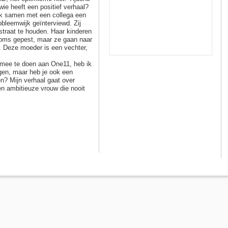
wie heeft een positief verhaal?
 ik samen met een collega een
leemwijk geïnterviewd. Zij
 straat te houden. Haar kinderen
soms gepest, maar ze gaan naar
 Deze moeder is een vechter,
mee te doen aan One11, heb ik
gen, maar heb je ook een
en? Mijn verhaal gaat over
 en ambitieuze vrouw die nooit