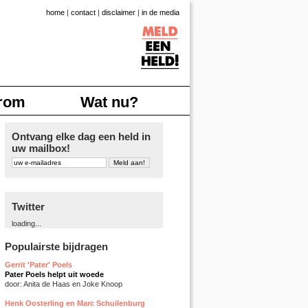
home
|
contact
|
disclaimer
|
in de media
rom
Wat nu?
Ontvang elke dag een held in
uw mailbox!
Twitter
loading...
Populairste bijdragen
Gerrit 'Pater' Poels
Pater Poels helpt uit woede
door: Anita de Haas en Joke Knoop
Henk Oosterling en Marc Schuilenburg