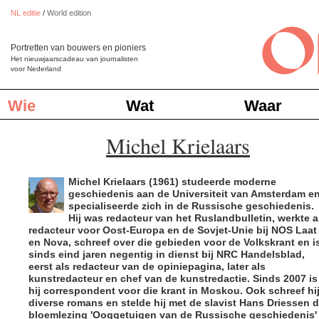
NL editie
/
World edition
Portretten van bouwers en pioniers
Het nieuwjaarscadeau van journalisten
voor Nederland
Wie
Wat
Waar
Michel Krielaars
Michel Krielaars (1961) studeerde moderne
geschiedenis aan de Universiteit van Amsterdam e
specialiseerde zich in de Russische geschiedenis.
Hij was redacteur van het Ruslandbulletin, werkte a
redacteur voor Oost-Europa en de Sovjet-Unie bij NOS Laat
en Nova, schreef over die gebieden voor de Volkskrant en i
sinds eind jaren negentig in dienst bij NRC Handelsblad,
eerst als redacteur van de opiniepagina, later als
kunstredacteur en chef van de kunstredactie. Sinds 2007 is
hij correspondent voor die krant in Moskou. Ook schreef hi
diverse romans en stelde hij met de slavist Hans Driessen 
bloemlezing 'Ooggetuigen van de Russische geschiedenis'