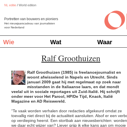
NL editie
/
World edition
Portretten van bouwers en pioniers
Het nieuwjaarscadeau van journalisten
voor Nederland
Wie
Wat
Waar
Ralf Groothuizen
Ralf Groothuizen (1985) is freelancejournalist en
woont afwisselend in Napels en Utrecht. Sinds
januari 2009 gaat hij met regelmaat op zoek naar
misstanden in de Italiaanse laars, en dat mondt
veelal uit in sociale reportages uit Zuid-Italië. Hij schrijft
onder meer voor Het Parool, HP/De Tijd, Knack, Italië
Magazine en AD Reiswereld.
“Te vaak worden verhalen door redacties afgekeurd omdat ze
toevallig niet direct bij de actualiteit aansluiten. Alsof er een ver
op verdieping heerst. Een stortbak aan nieuwsberichten: worden
we daar echt wijzer van? Liever grijp ik elke kans aan om mooie