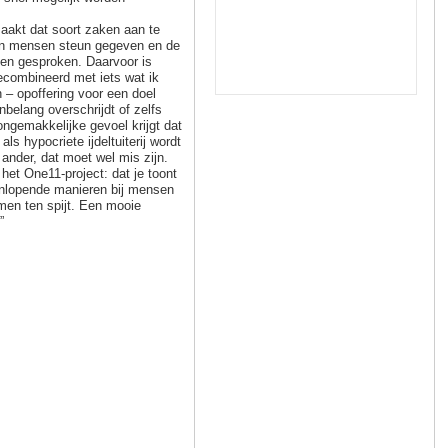
aakt dat soort zaken aan te
nen mensen steun gegeven en de
den gesproken. Daarvoor is
combineerd met iets wat ik
– opoffering voor een doel
belang overschrijdt of zelfs
ngemakkelijke gevoel krijgt dat
ls hypocriete ijdeltuiterij wordt
ander, dat moet wel mis zijn.
het One11-project: dat je toont
eenlopende manieren bij mensen
emen ten spijt. Een mooie
”