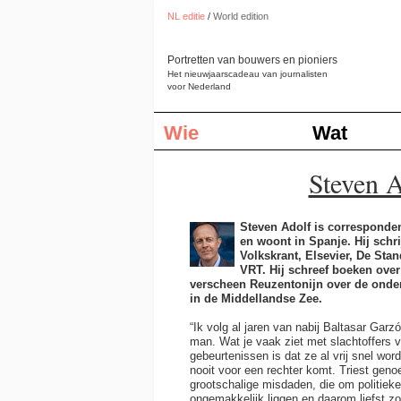
NL editie
/
World edition
Portretten van bouwers en pioniers
Het nieuwjaarscadeau van journalisten
voor Nederland
Wie
Wat
Steven A
Steven Adolf is corresponde
en woont in Spanje. Hij schr
Volkskrant, Elsevier, De Stan
VRT. Hij schreef boeken ove
verscheen Reuzentonijn over de onde
in de Middellandse Zee.
“Ik volg al jaren van nabij Baltasar Gar
man. Wat je vaak ziet met slachtoffers v
gebeurtenissen is dat ze al vrij snel wo
nooit voor een rechter komt. Triest genoe
grootschalige misdaden, die om politieke
ongemakkelijk liggen en daarom liefst z