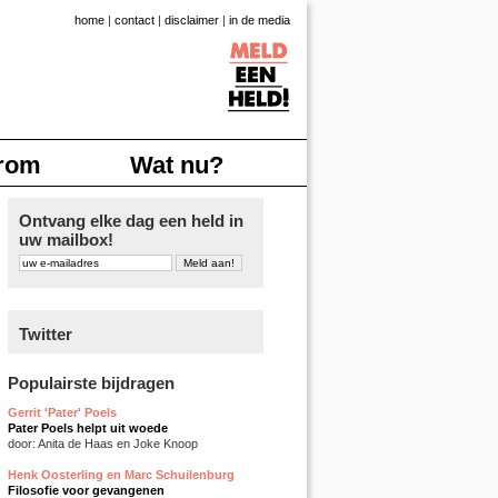
home
|
contact
|
disclaimer
|
in de media
rom
Wat nu?
Ontvang elke dag een held in
uw mailbox!
Twitter
Populairste bijdragen
Gerrit 'Pater' Poels
Pater Poels helpt uit woede
door: Anita de Haas en Joke Knoop
Henk Oosterling en Marc Schuilenburg
Filosofie voor gevangenen