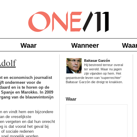
Waar
Wanneer
Waa
dolf
Baltasar Garzón
Hij bestreed terreur overal
ter wereld. Maar nu jagen
zijn vijanden op hem. Het
nt en economisch journalist
gepantserde leven van 'superrechter'
ijft ondermeer voor de
Baltasar Garzón die dreigt te knakken.
daard en is te horen op de
r Spanje en Marokko. In 2009
rgang van de blauwvintonijn
Waar
zón en vindt hem een bijzondere
an de vreselijkste
rden vergeten en dat hun onrecht
g is dat vooral het geval bij
 of sociale redenen
o snel mogelijk worden