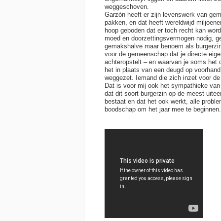
weggeschoven.
Garzón heeft er zijn levenswerk van gem
pakken, en dat heeft wereldwijd miljoe
hoop geboden dat er toch recht kan wor
moed en doorzettingsvermogen nodig, ge
gemakshalve maar benoem als burgerzin 
voor de gemeenschap dat je directe eigen
achteropstelt – en waarvan je soms het o
het in plaats van een deugd op voorhand a
weggezet. Iemand die zich inzet voor de 
Dat is voor mij ook het sympathieke van 
dat dit soort burgerzin op de meest uit
bestaat en dat het ook werkt, alle probl
boodschap om het jaar mee te beginnen.