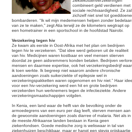
ziektekostenverzekeringen
combineert geld verdienen met
sociale rechtvaardigheid. Ze zal
zichzelf niet snel tot goeddoene
bombarderen. “Ik wil mijn medemensen helpen zonder bedelaar
van ze te maken," zegt Atia terwijl ze de kilometers wegtrapt op
een hometrainer in een sportschool in de hoofdstad Nairobi.
Verzekering tegen hiv
Ze kwam als eerste in Oost-Afrika met het plan om bedrijven
tegen hiv te verzekeren. “Dat idee werd geboren uit de realiteit
van hiv. Medicijnen waren kostbaar en veel mensen stierven
doordat ze geen aidsremmers konden betalen. Bedrijven verlor
mensen en daarmee expertise, ook het verzekeringsbedrijf waar
ik toen werkte. Ik begreep niet waarom andere chronische
aandoeningen zoals suikerziekte of epilepsie wel in
verzekeringspakketten waren opgenomen en hiv niet.” Haar ide
voor een hiv-verzekering werd een hit en grote bedrijven
verzekerden hun werknemers tegen de infectieziekte. Andere
verzekeringsmaatschappijen volgden.
In Kenia, een land waar de helft van de bevolking onder de
armoedegrens van een euro per dag leeft, sterven mensen aan
de gewoonste aandoeningen zoals diarree of malaria. Net als in
de meeste Afrikaanse landen bestaan in Kenia geen
ziekenfondsen. Goede medische zorg is weliswaar in tal van
ziekenhuizen beschikbaar, maar er hangt een stevig prijskaartje