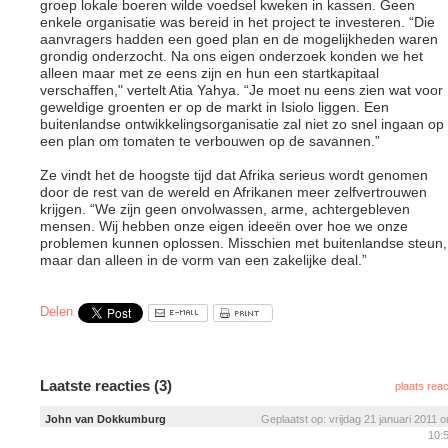
groep lokale boeren wilde voedsel kweken in kassen. Geen
enkele organisatie was bereid in het project te investeren. “Die
aanvragers hadden een goed plan en de mogelijkheden waren
grondig onderzocht. Na ons eigen onderzoek konden we het
alleen maar met ze eens zijn en hun een startkapitaal
verschaffen," vertelt Atia Yahya. “Je moet nu eens zien wat voor
geweldige groenten er op de markt in Isiolo liggen. Een
buitenlandse ontwikkelingsorganisatie zal niet zo snel ingaan op
een plan om tomaten te verbouwen op de savannen.”
Ze vindt het de hoogste tijd dat Afrika serieus wordt genomen
door de rest van de wereld en Afrikanen meer zelfvertrouwen
krijgen. “We zijn geen onvolwassen, arme, achtergebleven
mensen. Wij hebben onze eigen ideeën over hoe we onze
problemen kunnen oplossen. Misschien met buitenlandse steun,
maar dan alleen in de vorm van een zakelijke deal.”
Delen
Laatste reacties (3)
plaats reac
John van Dokkumburg
Geplaatst op: vrijdag 21 januari 2011 
10: