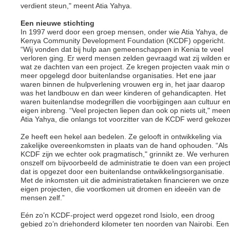
verdient steun," meent Atia Yahya.
Een nieuwe stichting
In 1997 werd door een groep mensen, onder wie Atia Yahya, de
Kenya Community Development Foundation (KCDF) opgericht.
“Wij vonden dat bij hulp aan gemeenschappen in Kenia te veel
verloren ging. Er werd mensen zelden gevraagd wat zij wilden e
wat ze dachten van een project. Ze kregen projecten vaak min o
meer opgelegd door buitenlandse organisaties. Het ene jaar
waren binnen de hulpverlening vrouwen erg in, het jaar daarop
was het landbouw en dan weer kinderen of gehandicapten. Het
waren buitenlandse modegrillen die voorbijgingen aan cultuur e
eigen inbreng. “Veel projecten liepen dan ook op niets uit," meen
Atia Yahya, die onlangs tot voorzitter van de KCDF werd gekoze
Ze heeft een hekel aan bedelen. Ze gelooft in ontwikkeling via
zakelijke overeenkomsten in plaats van de hand ophouden. “Als
KCDF zijn we echter ook pragmatisch," grinnikt ze. We verhuren
onszelf om bijvoorbeeld de administratie te doen van een projec
dat is opgezet door een buitenlandse ontwikkelingsorganisatie.
Met de inkomsten uit die administratietaken financieren we onze
eigen projecten, die voortkomen uit dromen en ideeën van de
mensen zelf.”
Eén zo’n KCDF-project werd opgezet rond Isiolo, een droog
gebied zo’n driehonderd kilometer ten noorden van Nairobi. Een