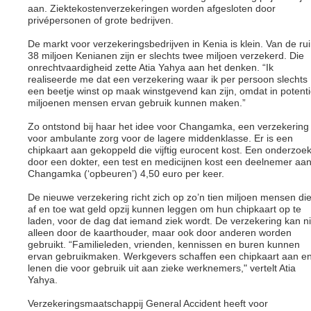
aan. Ziektekostenverzekeringen worden afgesloten door
privépersonen of grote bedrijven.
De markt voor verzekeringsbedrijven in Kenia is klein. Van de ru
38 miljoen Kenianen zijn er slechts twee miljoen verzekerd. Die
onrechtvaardigheid zette Atia Yahya aan het denken. “Ik
realiseerde me dat een verzekering waar ik per persoon slechts
een beetje winst op maak winstgevend kan zijn, omdat in potent
miljoenen mensen ervan gebruik kunnen maken.”
Zo ontstond bij haar het idee voor Changamka, een verzekering
voor ambulante zorg voor de lagere middenklasse. Er is een
chipkaart aan gekoppeld die vijftig eurocent kost. Een onderzoe
door een dokter, een test en medicijnen kost een deelnemer aa
Changamka (‘opbeuren’) 4,50 euro per keer.
De nieuwe verzekering richt zich op zo’n tien miljoen mensen di
af en toe wat geld opzij kunnen leggen om hun chipkaart op te
laden, voor de dag dat iemand ziek wordt. De verzekering kan ni
alleen door de kaarthouder, maar ook door anderen worden
gebruikt. “Familieleden, vrienden, kennissen en buren kunnen
ervan gebruikmaken. Werkgevers schaffen een chipkaart aan e
lenen die voor gebruik uit aan zieke werknemers," vertelt Atia
Yahya.
Verzekeringsmaatschappij General Accident heeft voor