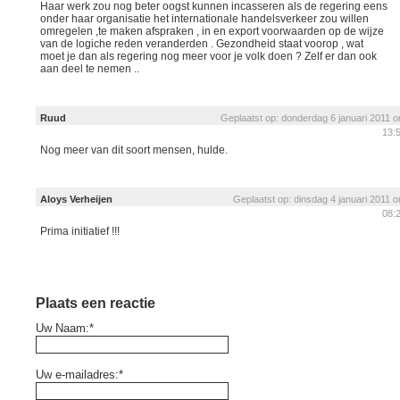
Haar werk zou nog beter oogst kunnen incasseren als de regering eens
onder haar organisatie het internationale handelsverkeer zou willen
omregelen ,te maken afspraken , in en export voorwaarden op de wijze
van de logiche reden veranderden . Gezondheid staat voorop , wat
moet je dan als regering nog meer voor je volk doen ? Zelf er dan ook
aan deel te nemen ..
Ruud
Geplaatst op: donderdag 6 januari 2011 
13:
Nog meer van dit soort mensen, hulde.
Aloys Verheijen
Geplaatst op: dinsdag 4 januari 2011 
08:
Prima initiatief !!!
Plaats een reactie
Uw Naam:*
Uw e-mailadres:*