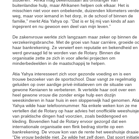
studeren. “Afrika mag bekendstaan als ontvanger van
buitenlandse hulp, maar Afrikanen helpen ook elkaar. Het is
misschien niet voor een onbekende, duizenden kilometers verde
weg, maar voor iemand in het dorp, in de school of binnen de
familie," merkt Atia Yahya op. “Dat is er bij mij van kinds af aan
ingeprent en nu gewoon een deel van mijn leven.”
De zakenvrouw werkte zich langzaam maar zeker op binnen de
verzekeringsbranche. Met de groei van haar carrière, groeide o
haar bankrekening. Ze verwierf een reputatie en bekendheid en
werd gevraagd lid te worden van de Rotary. Binnen die
organisatie zette ze zich in voor allerlei projecten om
minderbedeelden in de maatschappij te helpen.
Atia Yahya interesseert zich voor gezonde voeding en is een
trouwe bezoeker van de sportschool. Daar vangt ze regelmatig
geluiden op over aardige privé-initiatieven om de situatie van
gewone Kenianen te verbeteren. Ik vertelde haar ooit over een
heel gewone vrouw die zonder enige hulp een dozijn
weeskinderen in haar huis in een sloppenwijk had genomen. Ati
Yahya wilde haar telefoonnummer. Na enkele weken kon ze me
vertellen dat de Rotary op haar advies het onofficiële weeshuisje
van praktische dingen had voorzien, zoals beddengoed en
kleding. Bovendien had de Rotary ervoor gezorgd dat een
internationale organisatie een flink bedrag stortte op een
bankrekening. De vrouw kon van de rente het weeshuisje draaie
“Die vrouw bedelde niet. Ze wilde het zelf doen. Dat soort initiati