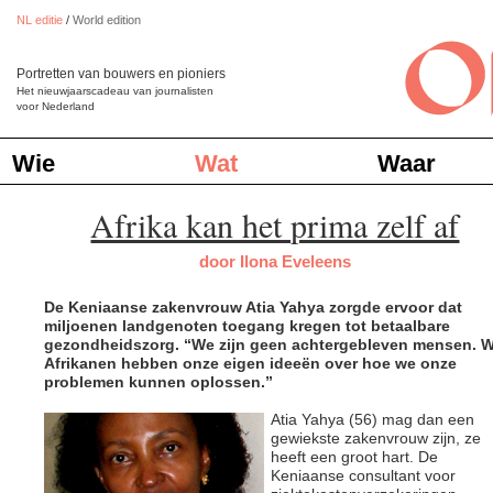
NL editie
/
World edition
Portretten van bouwers en pioniers
Het nieuwjaarscadeau van journalisten
voor Nederland
Wie
Wat
Waar
Afrika kan het prima zelf af
door Ilona Eveleens
De Keniaanse zakenvrouw Atia Yahya zorgde ervoor dat
miljoenen landgenoten toegang kregen tot betaalbare
gezondheidszorg. “We zijn geen achtergebleven mensen. W
Afrikanen hebben onze eigen ideeën over hoe we onze
problemen kunnen oplossen.”
Atia Yahya (56) mag dan een
gewiekste zakenvrouw zijn, ze
heeft een groot hart. De
Keniaanse consultant voor