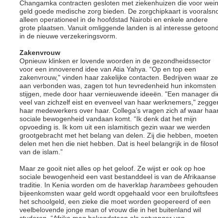
Changamka contracten gesloten met ziekenhuizen die voor wein
geld goede medische zorg bieden. De zorgchipkaart is vooralsn
alleen operationeel in de hoofdstad Nairobi en enkele andere
grote plaatsen. Vanuit omliggende landen is al interesse getoon
in de nieuwe verzekeringsvorm.
Zakenvrouw
Opnieuw klinken er lovende woorden in de gezondheidssector
voor een innoverend idee van Atia Yahya. “Op en top een
zakenvrouw," vinden haar zakelijke contacten. Bedrijven waar ze
aan verbonden was, zagen tot hun tevredenheid hun inkomsten
stijgen, mede door haar vernieuwende ideeën. "Een manager di
veel van zichzelf eist en evenveel van haar werknemers," zegge
haar medewerkers over haar. Collega’s vragen zich af waar haa
sociale bewogenheid vandaan komt. “Ik denk dat het mijn
opvoeding is. Ik kom uit een islamitisch gezin waar we werden
grootgebracht met het belang van delen. Zij die hebben, moeten
delen met hen die niet hebben. Dat is heel belangrijk in de filosof
van de islam.”
Maar ze gooit niet alles op het geloof. Ze wijst er ook op hoe
sociale bewogenheid een vast bestanddeel is van de Afrikaanse
traditie. In Kenia worden om de haverklap
harambees
gehouden
bijeenkomsten waar geld wordt opgehaald voor een bruiloftsfees
het schoolgeld, een zieke die moet worden geopereerd of een
veelbelovende jonge man of vrouw die in het buitenland wil