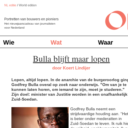
NL editie
/
World edition
Portretten van bouwers en pioniers
Het nieuwjaarscadeau van journalisten
voor Nederland
Wie
Wat
Waar
Bulla blijft maar lopen
door Koert Lindijer
Lopen, altijd lopen. In de anarchie van de burgeroorlog gin
Godfrey Bulla overal op zoek naar onderwijs. "Om van je te
kunnen laten horen, om iemand te zijn, moet je studeren."
Zijn doel: minister van Justitie worden in een onafhankelijk
Zuid-Soedan.
Godfrey Bulla neemt een
strijdvaardige houding aan. “He
is beter onder mederatten in
Zuid-Soedan te leven. Ik ruik hi