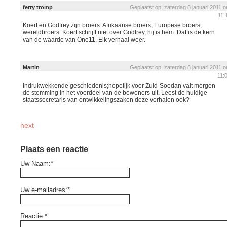
ferry tromp
Geplaatst op: zaterdag 8 januari 2011 
11:
Koert en Godfrey zijn broers. Afrikaanse broers, Europese broers,
wereldbroers. Koert schrijft niet over Godfrey, hij is hem. Dat is de kern
van de waarde van One11. Elk verhaal weer.
Martin
Geplaatst op: zaterdag 8 januari 2011 
11:
Indrukwekkende geschiedenis;hopelijk voor Zuid-Soedan valt morgen
de stemming in het voordeel van de bewoners uit. Leest de huidige
staatssecretaris van ontwikkelingszaken deze verhalen ook?
next
Plaats een reactie
Uw Naam:*
Uw e-mailadres:*
Reactie:*