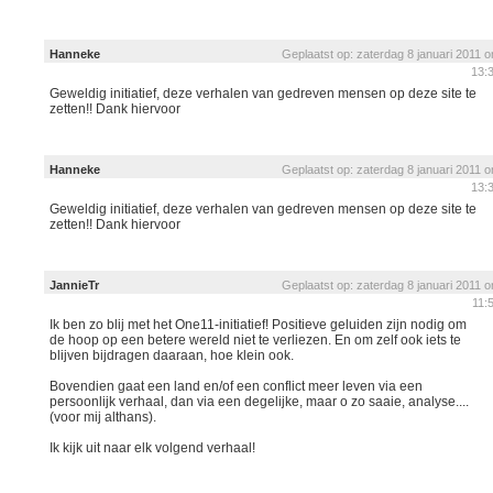
Hanneke
Geplaatst op: zaterdag 8 januari 2011 
13:
Geweldig initiatief, deze verhalen van gedreven mensen op deze site te
zetten!! Dank hiervoor
Hanneke
Geplaatst op: zaterdag 8 januari 2011 
13:
Geweldig initiatief, deze verhalen van gedreven mensen op deze site te
zetten!! Dank hiervoor
JannieTr
Geplaatst op: zaterdag 8 januari 2011 
11:
Ik ben zo blij met het One11-initiatief! Positieve geluiden zijn nodig om
de hoop op een betere wereld niet te verliezen. En om zelf ook iets te
blijven bijdragen daaraan, hoe klein ook.
Bovendien gaat een land en/of een conflict meer leven via een
persoonlijk verhaal, dan via een degelijke, maar o zo saaie, analyse....
(voor mij althans).
Ik kijk uit naar elk volgend verhaal!