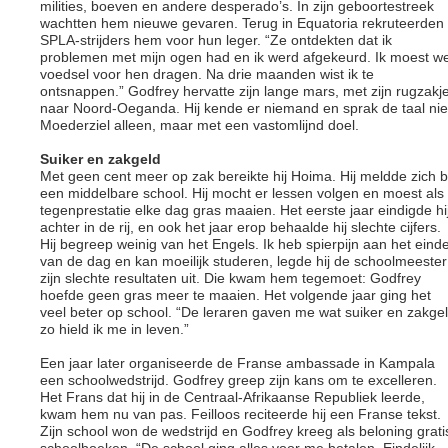
milities, boeven en andere desperado’s. In zijn geboortestreek
wachtten hem nieuwe gevaren. Terug in Equatoria rekruteerden
SPLA-strijders hem voor hun leger. “Ze ontdekten dat ik
problemen met mijn ogen had en ik werd afgekeurd. Ik moest we
voedsel voor hen dragen. Na drie maanden wist ik te
ontsnappen.” Godfrey hervatte zijn lange mars, met zijn rugzakj
naar Noord-Oeganda. Hij kende er niemand en sprak de taal nie
Moederziel alleen, maar met een vastomlijnd doel.
Suiker en zakgeld
Met geen cent meer op zak bereikte hij Hoima. Hij meldde zich bi
een middelbare school. Hij mocht er lessen volgen en moest als
tegenprestatie elke dag gras maaien. Het eerste jaar eindigde hi
achter in de rij, en ook het jaar erop behaalde hij slechte cijfers.
Hij begreep weinig van het Engels. Ik heb spierpijn aan het eind
van de dag en kan moeilijk studeren, legde hij de schoolmeester
zijn slechte resultaten uit. Die kwam hem tegemoet: Godfrey
hoefde geen gras meer te maaien. Het volgende jaar ging het
veel beter op school. “De leraren gaven me wat suiker en zakgel
zo hield ik me in leven.”
Een jaar later organiseerde de Franse ambassade in Kampala
een schoolwedstrijd. Godfrey greep zijn kans om te excelleren.
Het Frans dat hij in de Centraal-Afrikaanse Republiek leerde,
kwam hem nu van pas. Feilloos reciteerde hij een Franse tekst.
Zijn school won de wedstrijd en Godfrey kreeg als beloning grati