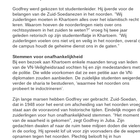
Godfrey werd gekozen tot studentenleider. Hij ijverde voor de
belangen van de Zuid-Soedanezen in het noorden. “Wij
zuiderlingen moeten in Khartoem alles over het islamitisch recht
leren. Waarom hoeven de noorderlingen niets over ons
rechtssysteem in het zuiden te weten?” vroeg hij twee jaar
geleden retorisch op zijn studentenflatje in Khartoem. “Wij
zuiderlingen voelen ons niet vrij en veilig in het noorden, overal 
de campus houdt de geheime dienst ons in de gaten.”
Stemmen voor onafhankelijkheid
Bij een bezoek aan Khartoem enkele maanden terug van leden
van de VN-Veiligheidsraad vochten hij en zijn medestanders met
de politie. Die wilde voorkomen dat ze een petitie aan de VN-
diplomaten zouden aanbieden. De zuidelijke studenten weigerd
verder de sharia te bestuderen, ‘waarmee het noorden ons
probeert te indoctrineren’.
Zijn lange marsen hebben Godfrey ver gebracht. Zuid-Soedan,
dat in 1948 voor het eerst om afscheiding van het noorden vroe
staat aan de vooravond van historische tijden. Eindelijk mogen 
zuiderlingen voor hun onafhankelijkheid stemmen. “Het moment
van de waarheid is gekomen”, zegt Godfrey in Juba. Zijn
gedachten dwalen af naar de ruim twee miljoen doden die vielen
in de oorlog. Hij spreekt lof uit voor zijn voorvaders die de wape
opnamen tegen het noorden. Plechtig belooft hij in hun