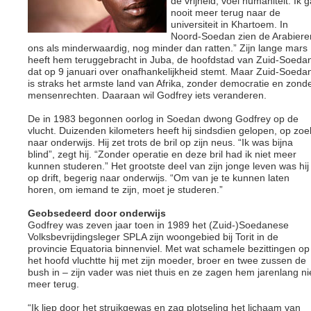
de vrijheid, voel humaniteit. Ik 
nooit meer terug naar de
universiteit in Khartoem. In
Noord-Soedan zien de Arabiere
ons als minderwaardig, nog minder dan ratten.” Zijn lange mars
heeft hem teruggebracht in Juba, de hoofdstad van Zuid-Soeda
dat op 9 januari over onafhankelijkheid stemt. Maar Zuid-Soeda
is straks het armste land van Afrika, zonder democratie en zond
mensenrechten. Daaraan wil Godfrey iets veranderen.
De in 1983 begonnen oorlog in Soedan dwong Godfrey op de
vlucht. Duizenden kilometers heeft hij sindsdien gelopen, op zoe
naar onderwijs. Hij zet trots de bril op zijn neus. “Ik was bijna
blind”, zegt hij. “Zonder operatie en deze bril had ik niet meer
kunnen studeren.” Het grootste deel van zijn jonge leven was hij
op drift, begerig naar onderwijs. “Om van je te kunnen laten
horen, om iemand te zijn, moet je studeren.”
Geobsedeerd door onderwijs
Godfrey was zeven jaar toen in 1989 het (Zuid-)Soedanese
Volksbevrijdingsleger SPLA zijn woongebied bij Torit in de
provincie Equatoria binnenviel. Met wat schamele bezittingen op
het hoofd vluchtte hij met zijn moeder, broer en twee zussen de
bush in – zijn vader was niet thuis en ze zagen hem jarenlang ni
meer terug.
“Ik liep door het struikgewas en zag plotseling het lichaam van