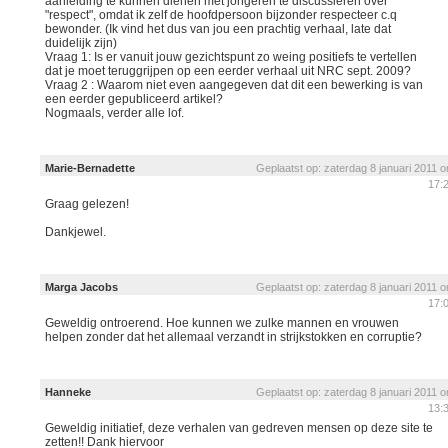
aanleiding te kunnen dienen met jongeren te discussieren over
"respect", omdat ik zelf de hoofdpersoon bijzonder respecteer c.q
bewonder. (Ik vind het dus van jou een prachtig verhaal, late dat
duidelijk zijn)
Vraag 1: Is er vanuit jouw gezichtspunt zo weing positiefs te vertellen
dat je moet teruggrijpen op een eerder verhaal uit NRC sept. 2009?
Vraag 2 : Waarom niet even aangegeven dat dit een bewerking is van
een eerder gepubliceerd artikel?
Nogmaals, verder alle lof.
Marie-Bernadette
Geplaatst op: zaterdag 8 januari 2011 
17:
Graag gelezen!
Dankjewel.
Marga Jacobs
Geplaatst op: zaterdag 8 januari 2011 
17:
Geweldig ontroerend. Hoe kunnen we zulke mannen en vrouwen
helpen zonder dat het allemaal verzandt in strijkstokken en corruptie?
Hanneke
Geplaatst op: zaterdag 8 januari 2011 
13:
Geweldig initiatief, deze verhalen van gedreven mensen op deze site te
zetten!! Dank hiervoor