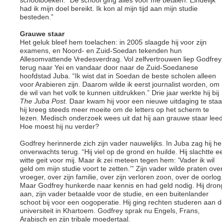
schoolboeken. “De school ging alles voor me betalen. Eindelijk
had ik mijn doel bereikt. Ik kon al mijn tijd aan mijn studie
besteden.”
Grauwe staar
Het geluk bleef hem toelachen: in 2005 slaagde hij voor zijn
examens, en Noord- en Zuid-Soedan tekenden hun
Allesomvattende Vredesverdrag. Vol zelfvertrouwen liep Godfrey
terug naar Yei en vandaar door naar de Zuid-Soedanese
hoofdstad Juba. “Ik wist dat in Soedan de beste scholen alleen
voor Arabieren zijn. Daarom wilde ik eerst journalist worden, om
de wil van het volk te kunnen uitdrukken.” Drie jaar werkte hij bij
The Juba Post.
Daar kwam hij voor een nieuwe uitdaging te staa
hij kreeg steeds meer moeite om de letters op het scherm te
lezen. Medisch onderzoek wees uit dat hij aan grauwe staar leed
Hoe moest hij nu verder?
Godfrey herinnerde zich zijn vader nauwelijks. In Juba zag hij h
onverwachts terug. “Hij viel op de grond en huilde. Hij slachtte e
witte geit voor mij. Maar ik zei meteen tegen hem: ‘Vader ik wil
geld om mijn studie voort te zetten.’” Zijn vader wilde praten ove
vroeger, over zijn familie, over zijn verloren zoon, over de oorlog
Maar Godfrey hunkerde naar kennis en had geld nodig. Hij dron
aan, zijn vader betaalde voor de studie, en een buitenlander
schoot bij voor een oogoperatie. Hij ging rechten studeren aan 
universiteit in Khartoem. Godfrey sprak nu Engels, Frans,
Arabisch en zijn tribale moedertaal.