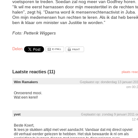
voetsporen te treden. Soedan zal nog meer van Godfrey horen.
“Ik wil me eerst harnassen door mijn meestertitel in de rechten t
halen", zegt hij. “Daarna word ik mensenrechtenactivist in Juba.
Om mijn medemensen hun rechten te leren. Als ik dat heb bereik
ben ik klaar om minister van Justitie te worden.”
Foto: Petterik Wiggers
Delen
Laatste reacties (11)
plaats reac
Wim Ramakers
Geplaatst op: donderdag 13 januari 20
om 00:
Onroerend mooi.
Wat een kerel!
yvet
Geplaatst op: zondag 9 januari 2011 
12:
Beste Koert,
Ik lees je stukken altijd met veel aandacht. Vandaar dat mij direct opviel
dit verhaal eerder gelezen te hebben. Het stuk bewaarde ik nl om als