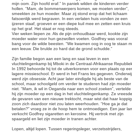
mijn oom. Zijn hoofd eraf.” In paniek wilden de kinderen verder
hollen. “Mam, de bommenwerpers komen, we moeten verder”,
smeekten ze hun moeder. Maar zij stond erop dat het lichaam
fatsoenlijk werd begraven. In een verlaten huis vonden ze een
ijzeren staaf, groeven er een diepe kuil mee en zetten een kruis
op het graf. Het staat er nog steeds.
Vier weken liepen ze. Als de pijn onhoudbaar werd, kookte zijn
moeder water voor hun gezwollen voeten. Godfrey was vooral
bang voor de wilde beesten. “We kwamen oog in oog te staan m
een leeuw. Die brulde zo hard dat de grond schudde.”
Zijn familie begon aan een lang en saai leven in een
vluchtelingenkamp bij Mboki in de Centraal-Afrikaanse Republiek
In 1992 behoorde hij tot de uitverkorenen voor een plaats op ee
lagere missieschool. Er werd in het Frans les gegeven. Onderwij
werd zijn obsessie. Acht jaar later eindigde hij als beste van de
school, maar schoolgeld om verder te studeren had zijn moeder
niet. “Mam, ik wil in Oeganda naar een school zoeken”, vertelde
hij zijn moeder op een dag in het vluchtelingenkamp. Ze vreesd
de gevaren van een nieuwe trektocht, maar wist dat haar koppi
zoon zich daardoor niet zou laten weerhouden. “Hoe ga je dat
betalen?” vroeg ze in de hoop hem te ontmoedigen. Een jaar la
verkocht Godfrey sigaretten en kerosine. Hij vertrok met zijn
spaargeld en liet zijn moeder in tranen achter.
Lopen, altijd lopen. Tussen regeringsleger, verzetsstrijders,