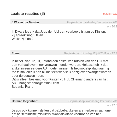
Laatste reacties (8)
plaats reac
J.W. van der Meulen
Geplaatst op: zaterdag 5 november 20
om 10:
In Dwars lees ik dat Joop den Uyl een veurbeeld is aan de Kirsten.
Zij spreekt nog 5 talen.
Welke zijn dat?
Frans
Geplaatst op: dinsdag 12 juli 2011 om 12:
In het AD van 12 juli jl. stond een artikel van Kirsten van den Hul met
een verhaal over meer vrouwen moeder worden. Helaas, heb ik dat
artikel in een eerdere AD moeten missen. Is het mogelijk dat naar mij
toe te mailen? Ik ben nl. met een werkstuk bezig over zwanger worden
door de eeuwen heen.
Dit is alleen bestemd voor Kirsten vd Hul. Of iemand anders van het
AD... haagscheblof@hotmail.com.
Bedankt, Frans
Herman Degenhart
Geplaatst op: woensdag 2 februari 20
om 17:
Je zou ook kunnen stellen dat babbel-artikelen als hierboven aantonen
dat het feminisme mislukt is. Want als dit de voorhoede van het