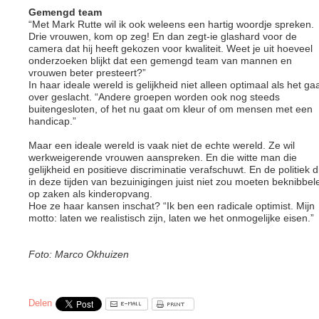
G
emengd team
“Met Mark Rutte wil ik ook weleens een hartig woordje spreken.
Drie vrouwen, kom op zeg! En dan zegt-ie glashard voor de
camera dat hij heeft gekozen voor kwaliteit. Weet je uit hoeveel
onderzoeken blijkt dat een gemengd team van mannen en
vrouwen beter presteert?”
In haar ideale wereld is gelijkheid niet alleen optimaal als het ga
over geslacht. “Andere groepen worden ook nog steeds
buitengesloten, of het nu gaat om kleur of om mensen met een
handicap.”
Maar een ideale wereld is vaak niet de echte wereld. Ze wil
werkweigerende vrouwen aanspreken. En die witte man die
gelijkheid en positieve discriminatie verafschuwt. En de politiek d
in deze tijden van bezuinigingen juist niet zou moeten beknibbel
op zaken als kinderopvang.
Hoe ze haar kansen inschat? “Ik ben een radicale optimist. Mijn
motto: laten we realistisch zijn, laten we het onmogelijke eisen.”
Foto: Marco Okhuizen
Delen