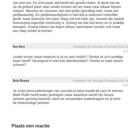
zijn niet mis. En echt waar, dat heeft een goede reden. Ik denk dat we
op dit gebied geen stap verder komen als we maar naar elkaar blijven
roepen. Mannen en vrouwen zijn niet gelijk (gelukkig niet), maar wel
gelijkwaardig. En gelijkwaardigheid is niet dat je iedereen hetzelfde
geeft, maar iedereen het zijne. Mag ook het hare zijn, hoewel die laatste
toevoeging eigenlijk overbodig is. Zolang we dat niet leren en in praktijk
brengen, zolang blijven we tegen elkaar aanroepen zonder ook maar
een stap verder te komen.
Ilse Bos
Geplaatst op: dinsdag 25 januari 2011 
11:
Leuke vrouw, maar waarom is zij nu een heldin? Omdat ze zo'n prettige
baan heeft? Gezegend is met een talenknobbel? Omdat ze haar oksels
scheert?
Bob Brand
Geplaatst op: dinsdag 25 januari 2011 
10:
Je moet eerst waterdrager zijn voordat je kans maakt de race te winnen.
Mark Rutte heeft water gedragen maar daardoor wordt zijn keuze
jammer genoeg beperkt, meet de vrouwelijke waterdragers en je kent
de toekomstige premier.
Plaats een reactie