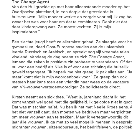
The Change Agent
Van den Hul groeide op met haar alleenstaande moeder op het
Overijsselse platteland, in een dorpje dat grossierde in
huisvrouwen. “Mijn moeder werkte en zorgde voor mij. Ik zag ho
zwaar het was voor haar om dat te combineren. Denk niet dat
daar kinderopvang was. Ze moest vechten. Zij is mijn
inspiratiebron.”
Een slechte jeugd heeft ze allerminst gehad. Ze slaagde voor he
gymnasium, deed Oost-Europese studies aan de universiteit,
leerde Russisch en Arabisch, en spreekt nog vijf vreemde talen
vloeiend. Vandaag de dag noemt ze zich
The Change Agent
,
iemand die zaken in positieve zin probeert te veranderen. Of dat
nu voor een bedrijf als Nike is of voor een stichting die huiselijk
geweld tegengaat. “Ik beperk me niet graag, ik pak alles aan. ‘Ja
maar’ komt niet in mijn woordenboek voor.” Ze greep dan ook
meteen haar kans toen een vriendin haar wees op de vacature
van VN-vrouwenvertegenwoordiger. Ze solliciteerde direct.
Kirsten neemt een slok thee. “Weet je, jarenlang dacht ik: het
komt vanzelf wel goed met die gelijkheid. Ik geloofde niet in quot
Dat was misschien naïef. Nu ben ik het met Neelie Kroes eens. A
het niet vanzelf gaat, dan moeten we bedrijven maar verplichten
om meer vrouwen aan te trekken. Maar ik vertegenwoordig dit
jaar álle vrouwen. Ik ga met zo veel mogelijk mensen in gesprek
migrantenvrouwen, uitzendbureaus, het bedrijfsleven, de politiek