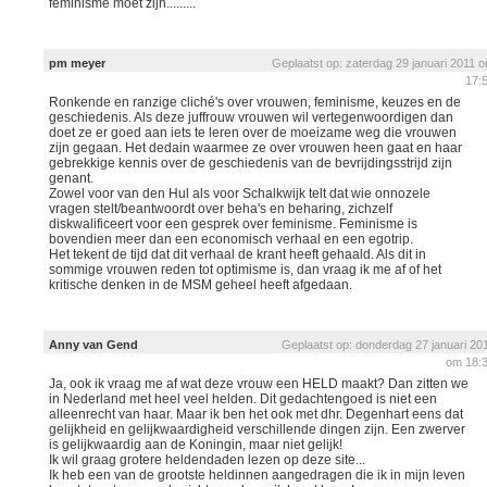
feminisme moet zijn.........
pm meyer
Geplaatst op: zaterdag 29 januari 2011 
17:
Ronkende en ranzige cliché's over vrouwen, feminisme, keuzes en de
geschiedenis. Als deze juffrouw vrouwen wil vertegenwoordigen dan
doet ze er goed aan iets te leren over de moeizame weg die vrouwen
zijn gegaan. Het dedain waarmee ze over vrouwen heen gaat en haar
gebrekkige kennis over de geschiedenis van de bevrijdingsstrijd zijn
genant.
Zowel voor van den Hul als voor Schalkwijk telt dat wie onnozele
vragen stelt/beantwoordt over beha's en beharing, zichzelf
diskwalificeert voor een gesprek over feminisme. Feminisme is
bovendien meer dan een economisch verhaal en een egotrip.
Het tekent de tijd dat dit verhaal de krant heeft gehaald. Als dit in
sommige vrouwen reden tot optimisme is, dan vraag ik me af of het
kritische denken in de MSM geheel heeft afgedaan.
Anny van Gend
Geplaatst op: donderdag 27 januari 20
om 18:
Ja, ook ik vraag me af wat deze vrouw een HELD maakt? Dan zitten we
in Nederland met heel veel helden. Dit gedachtengoed is niet een
alleenrecht van haar. Maar ik ben het ook met dhr. Degenhart eens dat
gelijkheid en gelijkwaardigheid verschillende dingen zijn. Een zwerver
is gelijkwaardig aan de Koningin, maar niet gelijk!
Ik wil graag grotere heldendaden lezen op deze site...
Ik heb een van de grootste heldinnen aangedragen die ik in mijn leven