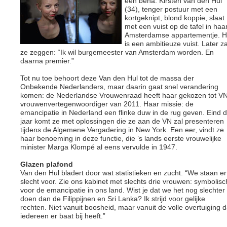
een beha. Kirsten van den Hul
(34), tenger postuur met een
kortgeknipt, blond koppie, slaat
met een vuist op de tafel in haa
Amsterdamse appartementje. H
is een ambitieuze vuist. Later za
ze zeggen: “Ik wil burgemeester van Amsterdam worden. En
daarna premier.”
Tot nu toe behoort deze Van den Hul tot de massa der
Onbekende Nederlanders, maar daarin gaat snel verandering
komen: de Nederlandse Vrouwenraad heeft haar gekozen tot V
vrouwenvertegenwoordiger van 2011. Haar missie: de
emancipatie in Nederland een flinke duw in de rug geven. Eind d
jaar komt ze met oplossingen die ze aan de VN zal presenteren
tijdens de Algemene Vergadering in New York. Een eer, vindt ze
haar benoeming in deze functie, die ’s lands eerste vrouwelijke
minister Marga Klompé al eens vervulde in 1947.
Glazen plafond
Van den Hul bladert door wat statistieken en zucht. “We staan er
slecht voor. Zie ons kabinet met slechts drie vrouwen: symbolisc
voor de emancipatie in ons land. Wist je dat we het nog slechter
doen dan de Filippijnen en Sri Lanka? Ik strijd voor gelijke
rechten. Niet vanuit boosheid, maar vanuit de volle overtuiging d
iedereen er baat bij heeft.”