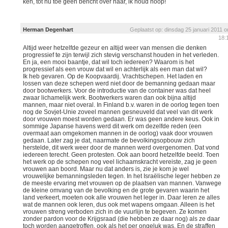
ken, tot nu toe geen bericht over haar, ik houd hoop!
Herman Degenhart
Geplaatst op: dinsdag 25 januari 2011 
18:
Altijd weer hetzelfde gezeur en altijd weer van mensen die denken
progressief te zijn terwijl zich stevig verschanst houden in het verleden.
En ja, een mooi baantje, dat wil toch iedereen? Waarom is het
progressief als een vrouw dat wil en achterlijk als een man dat wil?
Ik heb gevaren. Op de Koopvaardij. Vrachtschepen. Het laden en
lossen van deze schepen werd niet door de bemanning gedaan maar
door bootwerkers. Voor de introductie van de container was dat heel
zwaar lichamelijk werk. Bootwerkers waren dan ook bijna altijd
mannen, maar niet overal. In Finland b.v. waren in de oorlog tegen toen
nog de Sovjet-Unie zoveel mannen gesneuveld dat veel van dit werk
door vrouwen moest worden gedaan. Er was geen andere keus. Ook in
sommige Japanse havens werd dit werk om dezelfde reden (een
overmaat aan omgekomen mannen in de oorlog) vaak door vrouwen
gedaan. Later zag je dat, naarmate de bevolkingsopbouw zich
herstelde, dit werk weer door de mannen werd overgenomen. Dat vond
iedereen terecht. Geen protesten. Ook aan boord hetzelfde beeld. Toen
het werk op de schepen nog veel lichaamskracht vereiste, zag je geen
vrouwen aan boord. Maar nu dat anders is, zie je kom je wel
vrouwelijke bemanningsleden tegen. In het Israëlische leger hebben ze
de meeste ervaring met vrouwen op de plaatsen van mannen. Vanwege
de kleine omvang van de bevolking en de grote gevaren waarin het
land verkeert, moeten ook alle vrouwen het leger in. Daar leren ze alles
wat de mannen ook leren, dus ook met wapens omgaan. Alleen is het
vrouwen streng verboden zich in de vuurlijn te begeven. Ze komen
zonder pardon voor de Krijgsraad (die hebben ze daar nog) als ze daar
toch worden aangetroffen, ook als het per ongeluk was. En de straffen