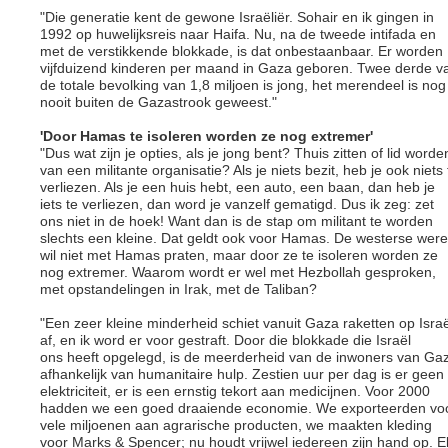
"Die generatie kent de gewone Israëliër. Sohair en ik gingen in
1992 op huwelijksreis naar Haifa. Nu, na de tweede intifada en
met de verstikkende blokkade, is dat onbestaanbaar. Er worden
vijfduizend kinderen per maand in Gaza geboren. Twee derde v
de totale bevolking van 1,8 miljoen is jong, het merendeel is nog
nooit buiten de Gazastrook geweest."
'Door Hamas te isoleren worden ze nog extremer'
"Dus wat zijn je opties, als je jong bent? Thuis zitten of lid worde
van een militante organisatie? Als je niets bezit, heb je ook niets 
verliezen. Als je een huis hebt, een auto, een baan, dan heb je
iets te verliezen, dan word je vanzelf gematigd. Dus ik zeg: zet
ons niet in de hoek! Want dan is de stap om militant te worden
slechts een kleine. Dat geldt ook voor Hamas. De westerse were
wil niet met Hamas praten, maar door ze te isoleren worden ze
nog extremer. Waarom wordt er wel met Hezbollah gesproken,
met opstandelingen in Irak, met de Taliban?
"Een zeer kleine minderheid schiet vanuit Gaza raketten op Israë
af, en ik word er voor gestraft. Door die blokkade die Israël
ons heeft opgelegd, is de meerderheid van de inwoners van Ga
afhankelijk van humanitaire hulp. Zestien uur per dag is er geen
elektriciteit, er is een ernstig tekort aan medicijnen. Voor 2000
hadden we een goed draaiende economie. We exporteerden vo
vele miljoenen aan agrarische producten, we maakten kleding
voor Marks & Spencer; nu houdt vrijwel iedereen zijn hand op. E