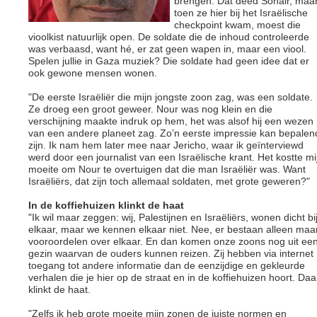
brengen. Dat deed Sohair, maa
toen ze hier bij het Israëlische
checkpoint kwam, moest die
vioolkist natuurlijk open. De soldate die de inhoud controleerde
was verbaasd, want hé, er zat geen wapen in, maar een viool.
Spelen jullie in Gaza muziek? Die soldate had geen idee dat er
ook gewone mensen wonen.
"De eerste Israëliër die mijn jongste zoon zag, was een soldate.
Ze droeg een groot geweer. Nour was nog klein en die
verschijning maakte indruk op hem, het was alsof hij een wezen
van een andere planeet zag. Zo’n eerste impressie kan bepalen
zijn. Ik nam hem later mee naar Jericho, waar ik geïnterviewd
werd door een journalist van een Israëlische krant. Het kostte mi
moeite om Nour te overtuigen dat die man Israëliër was. Want
Israëliërs, dat zijn toch allemaal soldaten, met grote geweren?"
In de koffiehuizen klinkt de haat
"Ik wil maar zeggen: wij, Palestijnen en Israëliërs, wonen dicht bi
elkaar, maar we kennen elkaar niet. Nee, er bestaan alleen maa
vooroordelen over elkaar. En dan komen onze zoons nog uit ee
gezin waarvan de ouders kunnen reizen. Zij hebben via internet
toegang tot andere informatie dan de eenzijdige en gekleurde
verhalen die je hier op de straat en in de koffiehuizen hoort. Daa
klinkt de haat.
"Zelfs ik heb grote moeite mijn zonen de juiste normen en