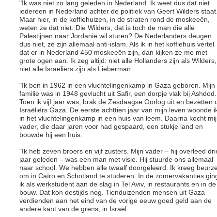
"Ik was niet zo lang geleden in Nederland. Ik weet dus dat niet
iedereen in Nederland achter de politiek van Geert Wilders staat
Maar hier, in de koffiehuizen, in de straten rond de moskeeën,
weten ze dat niet. Die Wilders, dat is toch de man die alle
Palestijnen naar Jordanië wil sturen? De Nederlanders deugen
dus niet, ze zijn allemaal anti-islam. Als ik in het koffiehuis vertel
dat er in Nederland 450 moskeeën zijn, dan kijken ze me met
grote ogen aan. Ik zeg altijd: niet alle Hollanders zijn als Wilders,
niet alle Israëliërs zijn als Lieberman.
"Ik ben in 1962 in een vluchtelingenkamp in Gaza geboren. Mijn
familie was in 1948 gevlucht uit Safir, een dorpje vlak bij Ashdod.
Toen ik vijf jaar was, brak de Zesdaagse Oorlog uit en bezetten 
Israëliërs Gaza. De eerste achttien jaar van mijn leven woonde i
in het vluchtelingenkamp in een huis van leem. Daarna kocht mi
vader, die daar jaren voor had gespaard, een stukje land en
bouwde hij een huis.
"Ik heb zeven broers en vijf zusters. Mijn vader – hij overleed dri
jaar geleden – was een man met visie. Hij stuurde ons allemaal
naar school. We hebben alle twaalf doorgeleerd. Ik kreeg beurz
om in Caïro en Schotland te studeren. In de zomervakanties gin
ik als werkstudent aan de slag in Tel Aviv, in restaurants en in de
bouw. Dat kon destijds nog. Tienduizenden mensen uit Gaza
verdienden aan het eind van de vorige eeuw goed geld aan de
andere kant van de grens, in Israël.