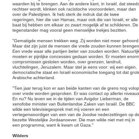
waarden bij te brengen. Aan de andere kant, in Israël, dat steed
rechtser wordt, klinken ook racistische vooroordelen, maar dan
over de Palestijnen. Ik heb sterk de indruk dat de twee
regeringen, hier die van Hamas, maar ook die van Israël, er alle
baat bij hebben om elkaar zo zwart mogelijk af te schilderen. De
tegenstander mag vooral geen menselijke trekjes bezitten.
"Gematigde mensen trekken weg. Zij worden niet meer gehoord
Maar dat zijn juist de mensen die vrede zouden kunnen brengen
Een vrede waar alle partijen beter van zouden worden. Natuurlij
moeten er pijnlijke concessies gedaan worden. Er moeten enor
compromissen gesloten worden, over grenzen, landruil,
vluchtelingen, Jeruzalem. Maar stel je eens voor: wij een eigen,
democratische staat en Israël economische toegang tot dat grot
Arabische achterland.
"Tien jaar terug kon er aan beide kanten van de grens nog volop
over vrede worden gesproken. Er was contact op allerlei niveaus
En nu? Nu leven we in de tijden van Avigdor Lieberman, de
xenofobe minister van Buitenlandse Zaken van Israël. De BBC
wilde een televisiegesprek met mij voeren en een
vertegenwoordiger van een van de Joodse nederzettingen op d
bezette Westelijke Jordaanoever. Die man wilde niet met mij in
een programma, want ik kwam uit Gaza."
Wilders