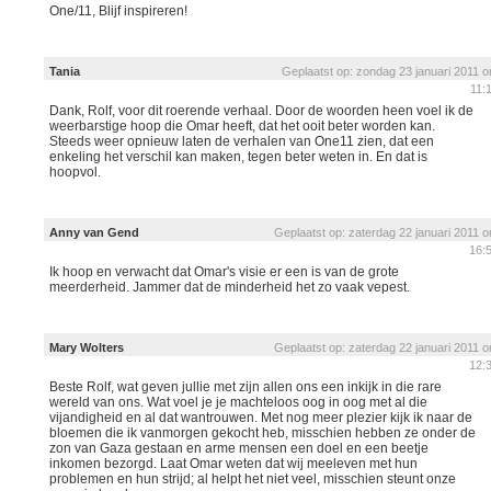
One/11, Blijf inspireren!
Tania
Geplaatst op: zondag 23 januari 2011 
11:
Dank, Rolf, voor dit roerende verhaal. Door de woorden heen voel ik de
weerbarstige hoop die Omar heeft, dat het ooit beter worden kan.
Steeds weer opnieuw laten de verhalen van One11 zien, dat een
enkeling het verschil kan maken, tegen beter weten in. En dat is
hoopvol.
Anny van Gend
Geplaatst op: zaterdag 22 januari 2011 
16:
Ik hoop en verwacht dat Omar's visie er een is van de grote
meerderheid. Jammer dat de minderheid het zo vaak vepest.
Mary Wolters
Geplaatst op: zaterdag 22 januari 2011 
12:
Beste Rolf, wat geven jullie met zijn allen ons een inkijk in die rare
wereld van ons. Wat voel je je machteloos oog in oog met al die
vijandigheid en al dat wantrouwen. Met nog meer plezier kijk ik naar de
bloemen die ik vanmorgen gekocht heb, misschien hebben ze onder de
zon van Gaza gestaan en arme mensen een doel en een beetje
inkomen bezorgd. Laat Omar weten dat wij meeleven met hun
problemen en hun strijd; al helpt het niet veel, misschien steunt onze