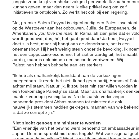
jongste zoon krijgt vier shekel zakgeld per week. Ik zou hem me
kunnen geven, maar dan neem ik elke prikkel weg om zelf
initiatieven te ontplooien. Zo werkt het ook bij een regering.
"Ja, premier Salem Fayyad is eigenhandig een Palestijnse staat
op de Westoever aan het opbouwen. Jullie, de Europeanen, de
Amerikanen,
you love the man
. In Ramallah zien jullie dat er vol
wordt gebouwd, dus, hé, het gaat goed daar! Ja hoor, Fayyad
doet zijn best, maar hij hangt aan de donorkraan, het is een
onemanshow. Hij heeft weinig steun onder de bevolking. Ik noe
het een cappuccino-economie: het ziet er aardig uit, het smaakt
aardig, maar is ook binnen een seconde verdwenen. Wij
Palestijnen hebben behoefte aan iets sterkers.
"Ik heb als onafhankelijk kandidaat aan de verkiezingen
meegedaan. Ik redde het niet. Ik had geen partij, Hamas of Fata
achter mij staan. Natuurlijk, ik zou best minister willen worden in
een toekomstige Palestijnse staat. Maar als onafhankelijk denke
maak ik voorlopig weinig kans. Na de laatste verkiezingen
benoemde president Abbas mannen tot minister die ook
nauwelijks stemmen hadden gekregen, mannen van wie bekend
is dat ze corrupt zijn."
Niet slecht genoeg om minister te worden
"Een vriendje van het bewind werd benoemd tot ambassadeur i
Japan. De man spreekt niet eens Engels! Wat voor signaal geef
je dan aan de bevolking? Weet je wat ik op straat kreeg te hore