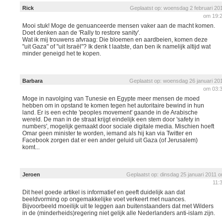
Rick
Geplaatst op: woensdag 2 februari 20
om 19:
Mooi stuk! Moge de genuanceerde mensen vaker aan de macht komen.
Doet denken aan de 'Rally to restore sanity'.
Wat ik mij trouwens afvraag: Die bloemen en aardbeien, komen deze
"uit Gaza" of "uit Israël"? Ik denk t laatste, dan ben ik namelijk altijd wat
minder geneigd het te kopen.
Barbara
Geplaatst op: woensdag 26 januari 20
om 03:
Moge in navolging van Tunesie en Egypte meer mensen de moed
hebben om in opstand te komen tegen het autoritaire bewind in hun
land. Er is een echte 'peoples movement' gaande in de Arabische
wereld. De man in de straat krijgt eindelijk een stem door 'safety in
numbers', mogelijk gemaakt door sociale digitale media. Mischien hoeft
Omar geen minister te worden, iemand als hij kan via Twitter en
Facebook zorgen dat er een ander geluid uit Gaza (of Jerusalem)
komt...
Jeroen
Geplaatst op: dinsdag 25 januari 2011 
11:
Dit heel goede artikel is informatief en geeft duidelijk aan dat
beeldvorming op ongemakkelijke voet verkeert met nuances.
Bijvoorbeeld moeilijk uit te leggen aan buitenstaanders dat met Wilders
in de (minderheids)regering niet gelijk alle Nederlanders anti-islam zijn.