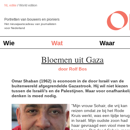
NL editie
/
World edition
Portretten van bouwers en pioniers
Het nieuwjaarscadeau van journalisten
voor Nederland
Wie
Wat
Waar
Bloemen uit Gaza
door Rolf Bos
Omar Shaban (1962) is econoom in de door Israël van de
buitenwereld afgegrendelde Gazastrook. Hij wil niet kiezen
tussen de Israëli's en de Palestijnen. Maar voor onafhankeli
denken is moed nodig.
"Mijn vrouw Sohair, die vrij kan
reizen omdat ze bij het Rode
Kruis werkt, was een tijdje terug
in Israël. Mijn oudste zoon had
haar gevraagd een viool mee te