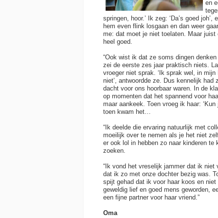
en e
tege
springen, hoor.’ Ik zeg: ‘Da’s goed joh’, e
hem even flink losgaan en dan weer gaan
me: dat moet je niet toelaten. Maar juist
heel goed.
“Ook wist ik dat ze soms dingen denken 
zei de eerste zes jaar praktisch niets. L
vroeger niet sprak. ‘Ik sprak wel, in mijn
niet’, antwoordde ze. Dus kennelijk had 
dacht voor ons hoorbaar waren. In de kl
op momenten dat het spannend voor haar 
maar aankeek. Toen vroeg ik haar: ‘Kun j
toen kwam het…
“Ik deelde die ervaring natuurlijk met col
moeilijk over te nemen als je het niet z
er ook lol in hebben zo naar kinderen te 
zoeken.
“Ik vond het vreselijk jammer dat ik niet 
dat ik zo met onze dochter bezig was. 
spijt gehad dat ik voor haar koos en niet
geweldig lief en goed mens geworden, ee
een fijne partner voor haar vriend.”
Oma