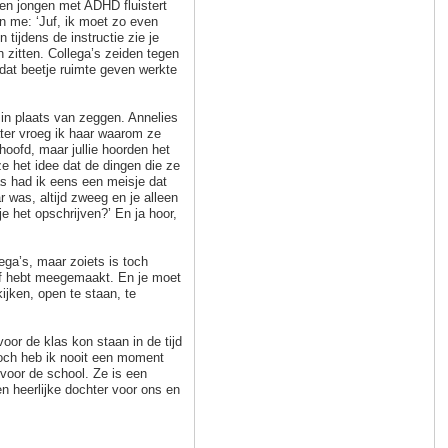
en jongen met ADHD fluistert
n me: ‘Juf, ik moet zo even
n tijdens de instructie zie je
 zitten. Collega’s zeiden tegen
 dat beetje ruimte geven werkte
in plaats van zeggen. Annelies
ater vroeg ik haar waarom ze
 hoofd, maar jullie hoorden het
ze het idee dat de dingen die ze
as had ik eens een meisje dat
was, altijd zweeg en je alleen
e het opschrijven?’ En ja hoor,
lega’s, maar zoiets is toch
elf hebt meegemaakt. En je moet
kijken, open te staan, te
voor de klas kon staan in de tijd
Toch heb ik nooit een moment
 voor de school. Ze is een
n heerlijke dochter voor ons en