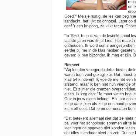
mooi
en i
erop
Goed?’ Meisje rustig, de les kan beginn
aandacht, het lijkt zo onnozel. Later op 
geef ’r een knipoog, ze kijkt terug. Onbe
“In 1960, toen ik van de kweekschool kw
laatste jaren was ik juf Lies. Het maakt 
onthouden. Ik word soms aangesproken d
eerder bij me in de klas hebben gezeten
geven: ik ben bijzonder, ik mag er zijn. Da
Respect
“Wij leerden vroeger duidelijk boven de k
waren toen veel gezeglijker. Dat moest oo
klas 54 kinderen! Ik voelde me net een 
afstand, maar ik ben niet hun vriendje of
niet. Er zijn er die grenzen overschrijde
eisen. Ik zeg dan: ‘Je moet weten hoe je 
Ook in jouw eigen belang.’ Elk jaar opni
ze je aankijken als ze je een hand geven.
zichzelf doet. Dat leren de meesten kenne
“Dat betekent allemaal niet dat ze niet
pal voor het schoolbord sommen uit te l
leerlingen de opgaven niet konden lezen.
dat alles zichtbaar bleef en zei: ‘Dunner