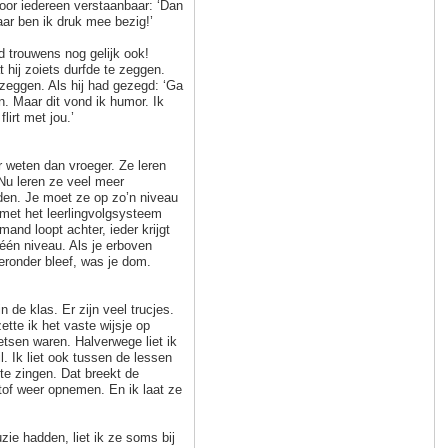
voor iedereen verstaanbaar: ‘Dan
daar ben ik druk mee bezig!’
ad trouwens nog gelijk ook!
t hij zoiets durfde te zeggen.
 zeggen. Als hij had gezegd: ‘Ga
en. Maar dit vond ik humor. Ik
flirt met jou.’
r weten dan vroeger. Ze leren
Nu leren ze veel meer
nden. Je moet ze op zo’n niveau
n met het leerlingvolgsysteem
and loopt achter, ieder krijgt
 één niveau. Als je erboven
e eronder bleef, was je dom.
 de klas. Er zijn veel trucjes.
ette ik het vaste wijsje op
tsen waren. Halverwege liet ik
l. Ik liet ook tussen de lessen
te zingen. Dat breekt de
tof weer opnemen. En ik laat ze
zie hadden, liet ik ze soms bij