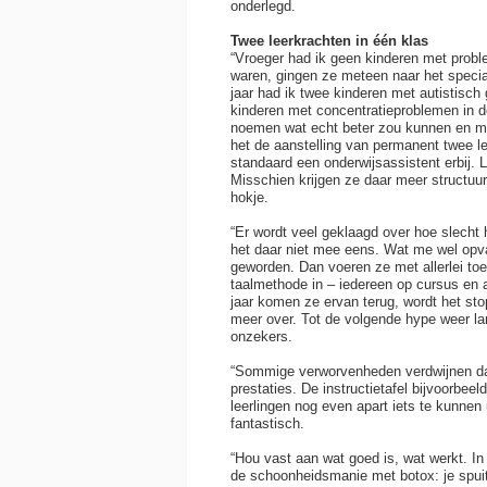
onderlegd.
Twee leerkrachten in één klas
“Vroeger had ik geen kinderen met proble
waren, gingen ze meteen naar het speciaa
jaar had ik twee kinderen met autistisch
kinderen met concentratieproblemen in de
noemen wat echt beter zou kunnen en móe
het de aanstelling van permanent twee le
standaard een onderwijsassistent erbij. 
Misschien krijgen ze daar meer structuur
hokje.
“Er wordt veel geklaagd over hoe slecht 
het daar niet mee eens. Wat me wel opval
geworden. Dan voeren ze met allerlei toe
taalmethode in – iedereen op cursus en 
jaar komen ze ervan terug, wordt het st
meer over. Tot de volgende hype weer la
onzekers.
“Sommige verworvenheden verdwijnen dan
prestaties. De instructietafel bijvoorbeel
leerlingen nog even apart iets te kunnen 
fantastisch.
“Hou vast aan wat goed is, wat werkt. In 
de schoonheidsmanie met botox: je spuit