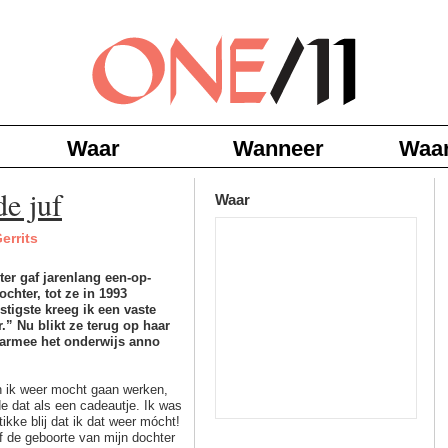
Waar
Wanneer
Waa
e juf
Waar
errits
ter gaf jarenlang een-op-
chter, tot ze in 1993
stigste kreeg ik een vaste
r.” Nu blikt ze terug op haar
armee het onderwijs anno
n ik weer mocht gaan werken,
e dat als een cadeautje. Ik was
tikke blij dat ik dat weer mócht!
f de geboorte van mijn dochter