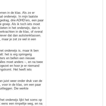
men in de klas. Als ze er
l onderwijs. In mijn laatste
 gedrag, drie ADHD’ers, een paar
 groep. Als ik toch iets moet
ten in het onderwijs, dan is
erkrachten in de klas, of overal
Liever dat dan autistenklassen.
, maar je zet ze wel in een
het onderwijs is, maar ik ben
t: het is erg springerig
ters en bellen een nieuwe
alles moet anders –, en na twee
opgezet en hoor je er niemand
ngskomt. Het heeft iets
 juist weer onder druk van de
d, voor in de klas, om een paar
uitleggen. Die werkte
het onderwijs lijkt het soms op
 eens een rimpeltje weg, en na