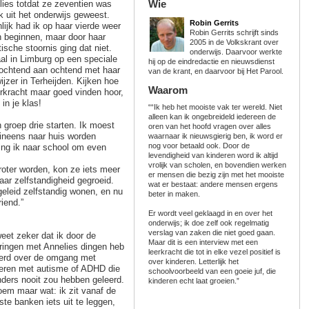
Wie
ies totdat ze zeventien was
k uit het onderwijs geweest.
Robin Gerrits
lijk had ik op haar vierde weer
Robin Gerrits schrijft sinds
n beginnen, maar door haar
2005 in de Volkskrant over
tische stoornis ging dat niet.
onderwijs. Daarvoor werkte
al in Limburg op een speciale
hij op de eindredactie en nieuwsdienst
 ochtend aan ochtend met haar
van de krant, en daarvoor bij Het Parool.
jzer in Terheijden. Kijken hoe
Waarom
rkracht maar goed vinden hoor,
in je klas!
““Ik heb het mooiste vak ter wereld. Niet
alleen kan ik ongebreideld iedereen de
 groep drie starten. Ik moest
oren van het hoofd vragen over alles
r ineens naar huis worden
waarnaar ik nieuwsgierig ben, ik word er
nog voor betaald ook. Door de
ging ik naar school om even
levendigheid van kinderen word ik altijd
vrolijk van scholen, en bovendien werken
groter worden, kon ze iets meer
er mensen die bezig zijn met het mooiste
aar zelfstandigheid gegroeid.
wat er bestaat: andere mensen ergens
leid zelfstandig wonen, en nu
beter in maken.
iend.”
Er wordt veel geklaagd in en over het
onderwijs; ik doe zelf ook regelmatig
verslag van zaken die niet goed gaan.
weet zeker dat ik door de
Maar dit is een interview met een
ringen met Annelies dingen heb
leerkracht die tot in elke vezel positief is
erd over de omgang met
over kinderen. Letterlijk het
eren met autisme of ADHD die
schoolvoorbeeld van een goeie juf, die
nders nooit zou hebben geleerd.
kinderen echt laat groeien.”
oem maar wat: ik zit vanaf de
ste banken iets uit te leggen,