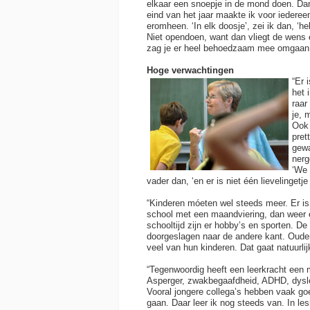
elkaar een snoepje in de mond doen. Da
eind van het jaar maakte ik voor iederee
eromheen. ‘In elk doosje’, zei ik dan, ‘h
Niet opendoen, want dan vliegt de wens e
zag je er heel behoedzaam mee omgaan
Hoge verwachtingen
“Er 
het 
raar
je, 
Ook 
pret
gewa
nerg
‘We 
vader dan, ‘en er is niet één lievelingetje 
“Kinderen móeten wel steeds meer. Er is 
school met een maandviering, dan weer 
schooltijd zijn er hobby’s en sporten. De
doorgeslagen naar de andere kant. Ouder
veel van hun kinderen. Dat gaat natuurlij
“Tegenwoordig heeft een leerkracht een 
Asperger, zwakbegaafdheid, ADHD, dyslex
Vooral jongere collega’s hebben vaak g
gaan. Daar leer ik nog steeds van. In l