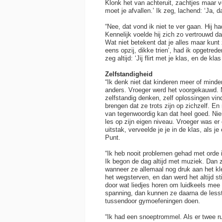
Klonk het van achteruit, zachtjes maar 
moet je afvallen.’ Ik zeg, lachend: ‘Ja, 
“Nee, dat vond ik niet te ver gaan. Hij h
Kennelijk voelde hij zich zo vertrouwd da
Wat niet betekent dat je alles maar kunt
eens opzij, dikke trien’, had ik opgetred
zeg altijd: ‘Jij flirt met je klas, en de klas 
Zelfstandigheid
“Ik denk niet dat kinderen meer of minde
anders. Vroeger werd het voorgekauwd. 
zelfstandig denken, zelf oplossingen vi
brengen dat ze trots zijn op zichzelf. E
van tegenwoordig kan dat heel goed. Niem
les op zijn eigen niveau. Vroeger was er
uitstak, verveelde je je in de klas, als j
Punt.
“Ik heb nooit problemen gehad met orde in
Ik begon de dag altijd met muziek. Dan z
wanneer ze allemaal nog druk aan het kle
het wegsterven, en dan werd het altijd sti
door wat liedjes horen om luidkeels mee 
spanning, dan kunnen ze daarna de less
tussendoor gymoefeningen doen.
“Ik had een snoeptrommel. Als er twee ru