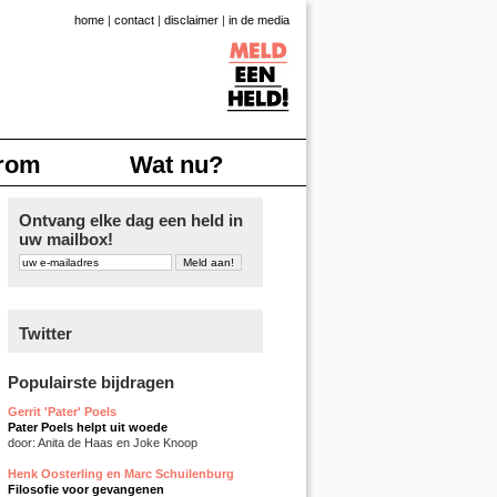
home
|
contact
|
disclaimer
|
in de media
rom
Wat nu?
Ontvang elke dag een held in
uw mailbox!
Twitter
Populairste bijdragen
Gerrit 'Pater' Poels
Pater Poels helpt uit woede
door: Anita de Haas en Joke Knoop
Henk Oosterling en Marc Schuilenburg
Filosofie voor gevangenen