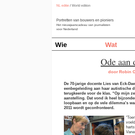
NL editie
/
World edition
Portretten van bouwers en pioniers
Het nieuwjaarscadeau van journalisten
voor Nederland
Wie
Wat
Ode aan d
door Robin G
De 70-jarige docente Lies van Eck-Dae
eenbegeleiding aan haar autistische do
terugkeerde voor de klas. “Op mijn ze
aanstelling. Dat vond ik heel bijzonde
loopbaan en op de vele dilemma’s wa
2011 wordt geconfronteerd.
“Toe
voeld
harts
Vana