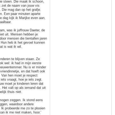
e steen. Die maak ik schoon,
k zet de naam van jouw vis
. Die mag dan op het grafje.
en. Een paar minuten aparte
de dag kijk ik Marijke even aan,
taalbaar.
am, was ik juffrouw Daeter, de
niet uit. Mensen hebben je
oor mensen die tientallen jaren
. Hun heb ik het gevoel kunnen
t is wat ik wil.
inderen te blijven staan. Ze
k wel: ik had in mijn eerste
leeuwentemmer. Nu is er minder
 vriendinnetje, en dat hoeft ook
n. Van hen moet je respect
iets vraagt, hoe je iets zegt.
euw moet je kinderen leren dat
 Het valt op als iemand dat uit
lijk thuis niet.
s mogen zeggen. Ik stond eens
eggen, waardoor andere
 Ik probeerde me zo te plooien
 kan ik me niet maken, hoor.’