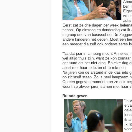
Annel
ben i
Eigen
wille
autis
Eerst zat ze drie dagen per week helema
school. Op dinsdag en donderdag zat ik
in groep drie van basisschool De Zeggewi
andere kinderen het deden. Moet een lee
een moeder die zelf ook onderwijzeres is 
“Na dat jaar in Limburg mocht Annelies in
wel altijd thuis zijn, want ze kon zomaa
gestuurd als het niet ging. En elke dag 
apart met haar te lezen of te rekenen.
Na jaren kon de afstand in de klas iets 
op zichzelf staan. Zo is heel langzaam h
Op een gegeven moment kon ze ook bege
woont ze alweer jaren samen met haar vr
Ruimte geven
“Ik 
erva
gele
kind
ik a
Ik n
voor