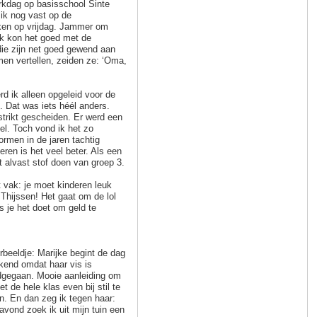
erkdag op basisschool Sinte
 ik nog vast op de
ken op vrijdag. Jammer om
ik kon het goed met de
ie zijn net goed gewend aan
men vertellen, zeiden ze: ‘Oma,
rd ik alleen opgeleid voor de
. Dat was iets héél anders.
strikt gescheiden. Er werd een
el. Toch vond ik het zo
rmen in de jaren tachtig
ren is het veel beter. Als een
t alvast stof doen van groep 3.
it vak: je moet kinderen leuk
 Thijssen! Het gaat om de lol
s je het doet om geld te
rbeeldje: Marijke begint de dag
kend omdat haar vis is
gegaan. Mooie aanleiding om
et de hele klas even bij stil te
n. En dan zeg ik tegen haar:
avond zoek ik uit mijn tuin een