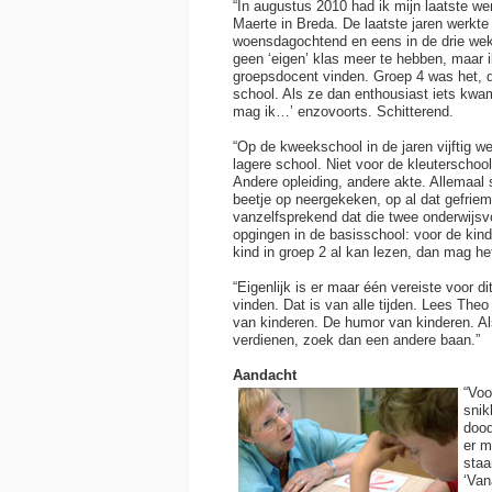
“In augustus 2010 had ik mijn laatste w
Maerte in Breda. De laatste jaren werkte
woensdagochtend en eens in de drie we
geen ‘eigen’ klas meer te hebben, maar 
groepsdocent vinden. Groep 4 was het, d
school. Als ze dan enthousiast iets kwa
mag ik…’ enzovoorts. Schitterend.
“Op de kweekschool in de jaren vijftig we
lagere school. Niet voor de kleuterschool
Andere opleiding, andere akte. Allemaal 
beetje op neergekeken, op al dat gefriem
vanzelfsprekend dat die twee onderwijsvo
opgingen in de basisschool: voor de kinde
kind in groep 2 al kan lezen, dan mag he
“Eigenlijk is er maar één vereiste voor d
vinden. Dat is van alle tijden. Lees Theo
van kinderen. De humor van kinderen. Al
verdienen, zoek dan een andere baan.”
Aandacht
“Voo
snik
dood
er m
staa
‘Van