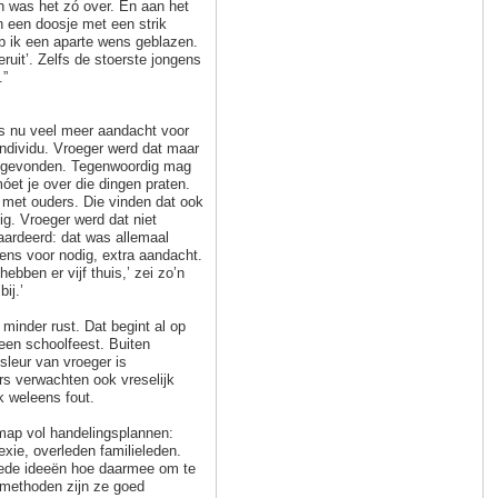
n was het zó over. En aan het
n een doosje met een strik
eb ik een aparte wens geblazen.
ruit’. Zelfs de stoerste jongens
.”
is nu veel meer aandacht voor
individu. Vroeger werd dat maar
 gevonden. Tegenwoordig mag
móet je over die dingen praten.
met ouders. Die vinden dat ook
tig. Vroeger werd dat niet
ardeerd: dat was allemaal
ens voor nodig, extra aandacht.
hebben er vijf thuis,’ zei zo’n
bij.’
minder rust. Dat begint al op
een schoolfeest. Buiten
 sleur van vroeger is
s verwachten ook vreselijk
k weleens fout.
map vol handelingsplannen:
ie, overleden familieleden.
oede ideeën hoe daarmee om te
esmethoden zijn ze goed