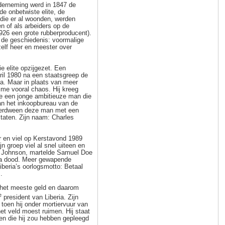
derneming werd in 1847 de
 de onbetwiste elite, de
 die er al woonden, werden
n of als arbeiders op de
1926 een grote rubberproducent).
 de geschiedenis: voormalige
elf heer en meester over
e elite opzijgezet. Een
ril 1980 na een staatsgreep de
ia. Maar in plaats van meer
ime vooral chaos. Hij kreeg
ie een jonge ambitieuze man die
van het inkoopbureau van de
 verdween deze man met een
Staten. Zijn naam: Charles
ar en viel op Kerstavond 1989
jn groep viel al snel uiteen en
ce Johnson, martelde Samuel Doe
ra dood. Meer gewapende
iberia’s oorlogsmotto: Betaal
.
het meeste geld en daarom
e
president van Liberia. Zijn
toen hij onder mortiervuur van
t veld moest ruimen. Hij staat
n die hij zou hebben gepleegd