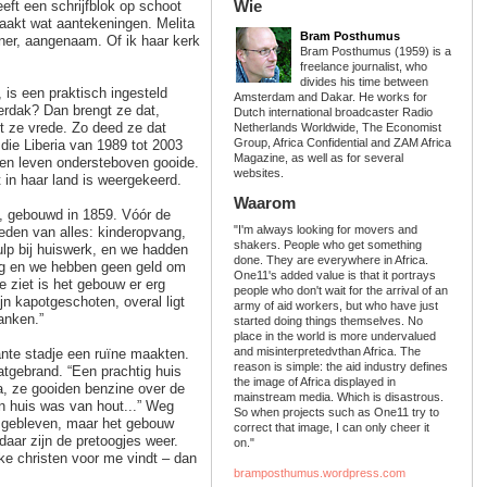
Wie
eft een schrijfblok op schoot
aakt wat aantekeningen. Melita
Bram Posthumus
ner, aangenaam. Of ik haar kerk
Bram Posthumus (1959) is a
freelance journalist, who
divides his time between
 is een praktisch ingesteld
Amsterdam and Dakar. He works for
erdak? Dan brengt ze dat,
Dutch international broadcaster Radio
ht ze vrede. Zo deed ze dat
Netherlands Worldwide, The Economist
Group, Africa Confidential and ZAM Africa
 die Liberia van 1989 tot 2003
Magazine, as well as for several
gen leven ondersteboven gooide.
websites.
 in haar land is weergekeerd.
Waarom
, gebouwd in 1859. Vóór de
"I'm always looking for movers and
eden van alles: kinderopvang,
shakers. People who get something
ulp bij huiswerk, en we hadden
done. They are everywhere in Africa.
eg en we hebben geen geld om
One11's added value is that it portrays
je ziet is het gebouw er erg
people who don't wait for the arrival of an
jn kapotgeschoten, overal ligt
army of aid workers, but who have just
anken.”
started doing things themselves. No
place in the world is more undervalued
and misinterpretedvthan Africa. The
gante stadje een ruïne maakten.
reason is simple: the aid industry defines
latgebrand. “Een prachtig huis
the image of Africa displayed in
a, ze gooiden benzine over de
mainstream media. Which is disastrous.
jn huis was van hout...” Weg
So when projects such as One11 try to
d gebleven, maar het gebouw
correct that image, I can only cheer it
 daar zijn de pretoogjes weer.
on."
ijke christen voor me vindt – dan
bramposthumus.wordpress.com