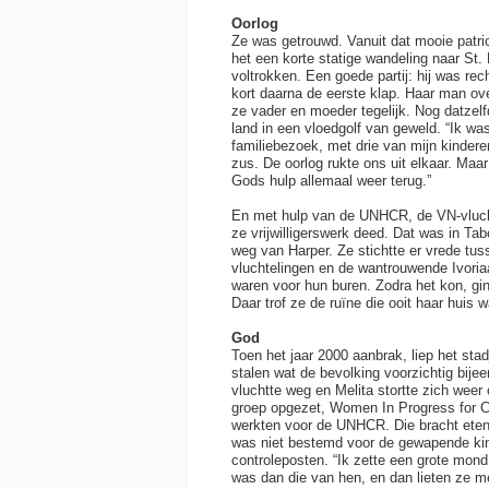
Oorlog
Ze was getrouwd. Vanuit dat mooie patri
het een korte statige wandeling naar St.
voltrokken. Een goede partij: hij was re
kort daarna de eerste klap. Haar man o
ze vader en moeder tegelijk. Nog datzelf
land in een vloedgolf van geweld. “Ik wa
familiebezoek, met drie van mijn kindere
zus. De oorlog rukte ons uit elkaar. Maar
Gods hulp allemaal weer terug.”
En met hulp van de UNHCR, de VN-vluch
ze vrijwilligerswerk deed. Dat was in Tab
weg van Harper. Ze stichtte er vrede tus
vluchtelingen en de wantrouwende Ivori
waren voor hun buren. Zodra het kon, gin
Daar trof ze de ruïne die ooit haar huis 
God
Toen het jaar 2000 aanbrak, liep het stad
stalen wat de bevolking voorzichtig bije
vluchtte weg en Melita stortte zich weer 
groep opgezet, Women In Progress for 
werkten voor de UNHCR. Die bracht eten,
was niet bestemd voor de gewapende kind
controleposten. “Ik zette een grote mond
was dan die van hen, en dan lieten ze me