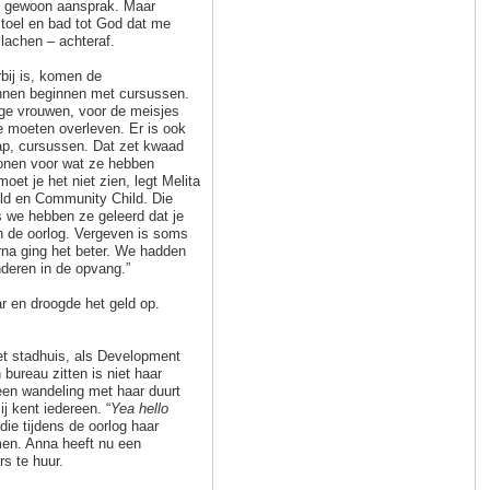
ze gewoon aansprak. Maar
stoel en bad tot God dat me
lachen – achteraf.
rbij is, komen de
innen beginnen met cursussen.
nge vrouwen, voor de meisjes
e moeten overleven. Er is ook
ap, cursussen. Dat zet kwaad
lonen voor wat ze hebben
et je het niet zien, legt Melita
ild en Community Child. Die
 we hebben ze geleerd dat je
n de oorlog. Vergeven is soms
rna ging het beter. We hadden
deren in de opvang.”
r en droogde het geld op.
het stadhuis, als Development
bureau zitten is niet haar
 een wandeling met haar duurt
j kent iedereen. “
Yea hello
die tijdens de oorlog haar
men. Anna heeft nu een
s te huur.