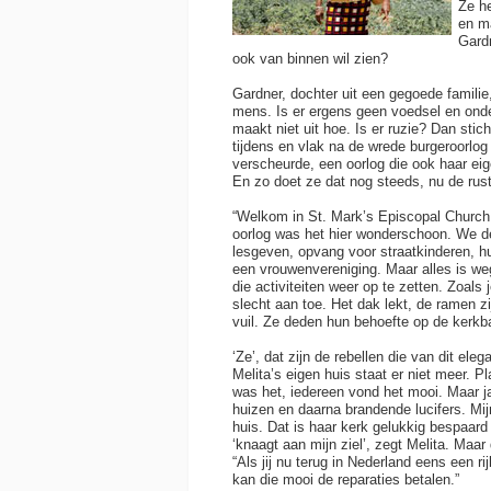
Ze he
en m
Gard
ook van binnen wil zien?
Gardner, dochter uit een gegoede familie,
mens. Is er ergens geen voedsel en ond
maakt niet uit hoe. Is er ruzie? Dan stic
tijdens en vlak na de wrede burgeroorlog
verscheurde, een oorlog die ook haar ei
En zo doet ze dat nog steeds, nu de rust
“Welkom in St. Mark’s Episcopal Church
oorlog was het hier wonderschoon. We d
lesgeven, opvang voor straatkinderen, h
een vrouwenvereniging. Maar alles is w
die activiteiten weer op te zetten. Zoals 
slecht aan toe. Het dak lekt, de ramen zi
vuil. Ze deden hun behoefte op de kerkb
‘Ze’, dat zijn de rebellen die van dit ele
Melita’s eigen huis staat er niet meer. P
was het, iedereen vond het mooi. Maar j
huizen en daarna brandende lucifers. Mi
huis. Dat is haar kerk gelukkig bespaar
‘knaagt aan mijn ziel’, zegt Melita. Maar
“Als jij nu terug in Nederland eens een r
kan die mooi de reparaties betalen.”