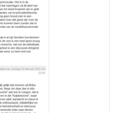
 provocatie. Het is in de
 dat reportages uit dit deel van
aar tot stand kwamen als er geld
cties van krant/radio/televisie
ring geen brood zien in een
aken kan niet goed zijn voor de
e werk kunnen doen zonder dat er
agenda van de medefinancierende
p in al zijn facetten functioneert
oor de rest is een heel apart essay
e branche, niet om de individuele
eheel is een discussie dringend
iet eens zo heel veel van
aatst op: zondag 13 februari 2011 om
23:56
ijk gelijk dat mensen uit Afrika
zet. Maar om daar dan in één
strie" aan toe te voegen, dat is
en in die "hulpindustrie", waar
 voor pleit: aandacht en steun in
nthousiaste, initiatiefrijke en
de betrokkenheid en interesse
oenemende mate naar binnen