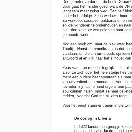
Dertig meter verder om de hoek, Grace G
Daar gaat het minder goed, want de VN e
langzaam maar zeker weg. Een half blok 
onder het afdakje. Ze is weduwe, haar m
Ze verkoopt cassave, bakbananen en vi
en kleinkinderen te onderhouden en naar
niet, dan krijgt ze wat geld van haar aan
gemeente werkt.
Nog een hoek om, naar de plek waar haa
Tuurlijk. Naast de brandkraan, is dat g
vandaan, en die zin om steeds opnieuw t
antwoord al en kijk naar het silhouet van
Ze is vader en moeder tegelijk – niet alle
alsof ze zich over het hele stadje heeft 
roept een oudere heer spontaan als haar
vrouw verdient een monument, van ons al
tevreden zijn als iemand ergens een paar
zou kunnen halen, opdat ze haar geliefd
redden, ‘voordat God me bij zich roept’.
Voor het eerst staan er tranen in die twi
De oorlog in Liberia
In 1822 landde een groepje koloni
een eilandje vlak bij de monding 