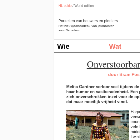
NL editie
/
World edition
Portretten van bouwers en pioniers
Het nieuwjaarscadeau van journalisten
voor Nederland
Wie
Wat
Onverstoorbar
door Bram Po
Melita Gardner verloor veel tijdens de
haar humor en vastberadenheid. Een p
zich onverschrokken inzet voor de op
dat maar moeilijk vrijheid vindt.
Harpe
verwo
coun
vele
midde
Twin