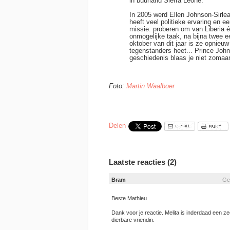
in buurland Sierra Leone.
In 2005 werd Ellen Johnson-Sirlea
heeft veel politieke ervaring en 
missie: proberen om van Liberia 
onmogelijke taak, na bijna twee e
oktober van dit jaar is ze opnieu
tegenstanders heet... Prince Joh
geschiedenis blaas je niet zomaa
Foto:
Martin Waalboer
Delen
Laatste reacties (2)
Bram
Ge
Beste Mathieu
Dank voor je reactie. Melita is inderdaad een z
dierbare vriendin.