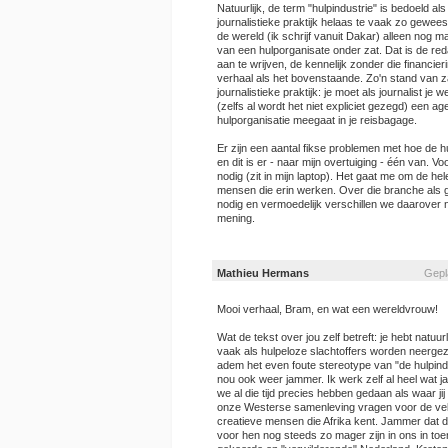
Natuurlijk, de term "hulpindustrie" is bedoeld als
journalistieke praktijk helaas te vaak zo geweest
de wereld (ik schrijf vanuit Dakar) alleen nog m
van een hulporganisate onder zat. Dat is de reda
aan te wrijven, de kennelijk zonder die financie
verhaal als het bovenstaande. Zo'n stand van z
journalistieke praktijk: je moet als journalist j
(zelfs al wordt het niet expliciet gezegd) een 
hulporganisatie meegaat in je reisbagage.
Er zijn een aantal fikse problemen met hoe de hul
en dit is er - naar mijn overtuiging - één van. V
nodig (zit in mijn laptop). Het gaat me om de hel
mensen die erin werken. Over die branche als g
nodig en vermoedelijk verschillen we daarover n
mening.
Mathieu Hermans
Gepl
Mooi verhaal, Bram, en wat een wereldvrouw!
Wat de tekst over jou zelf betreft: je hebt natuurl
vaak als hulpeloze slachtoffers worden neerge
adem het even foute stereotype van "de hulpindu
nou ook weer jammer. Ik werk zelf al heel wat jar
we al die tijd precies hebben gedaan als waar jij
onze Westerse samenleving vragen voor de vele e
creatieve mensen die Afrika kent. Jammer dat 
voor hen nog steeds zo mager zijn in ons in t