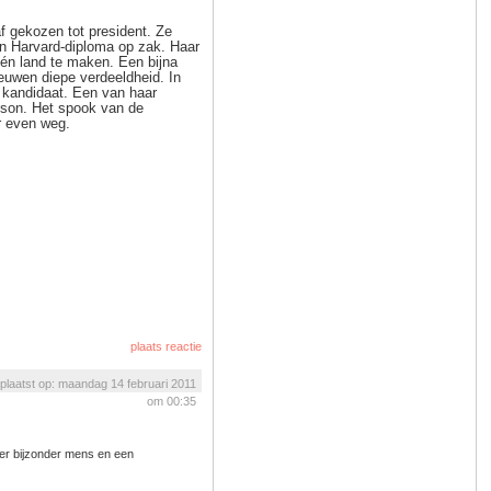
f gekozen tot president. Ze
een Harvard-diploma op zak. Haar
één land te maken. Een bijna
euwen diepe verdeeldheid. In
w kandidaat. Een van haar
nson. Het spook van de
r even weg.
plaats reactie
plaatst op: maandag 14 februari 2011
om 00:35
eer bijzonder mens en een