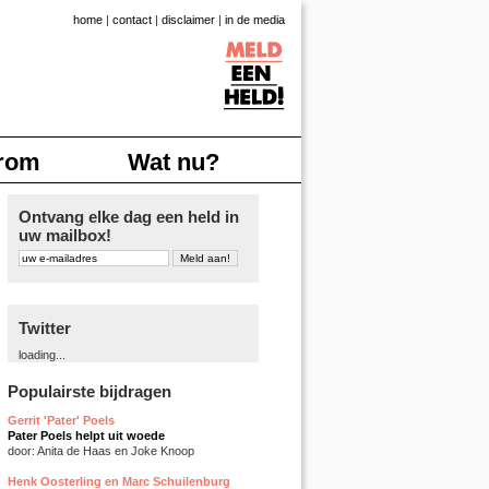
home
|
contact
|
disclaimer
|
in de media
rom
Wat nu?
Ontvang elke dag een held in
uw mailbox!
Twitter
loading...
Populairste bijdragen
Gerrit 'Pater' Poels
Pater Poels helpt uit woede
door: Anita de Haas en Joke Knoop
Henk Oosterling en Marc Schuilenburg