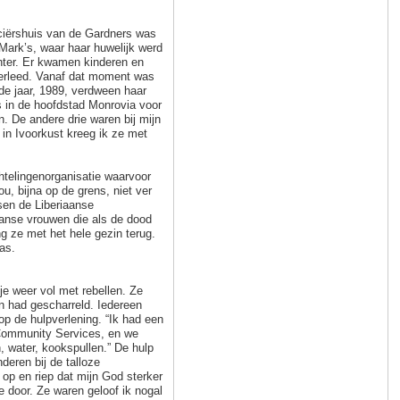
ciërshuis van de Gardners was
 Mark’s, waar haar huwelijk werd
chter. Er kwamen kinderen en
verleed. Vanaf dat moment was
de jaar, 1989, verdween haar
s in de hoofdstad Monrovia voor
n. De andere drie waren bij mijn
 in Ivoorkust kreeg ik ze met
telingenorganisatie waarvoor
ou, bijna op de grens, niet ver
sen de Liberiaanse
aanse vrouwen die als de dood
g ze met het hele gezin terug.
was.
je weer vol met rebellen. Ze
en had gescharreld. Iedereen
op de hulpverlening. “Ik had een
Community Services, en we
 water, kookspullen.” De hulp
eren bij de talloze
 op en riep dat mijn God sterker
 door. Ze waren geloof ik nogal