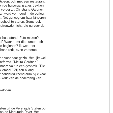
ibson, ook met een restaurant.
n de hulporganisaties trekken
verder zit Christiana Gardner,
an werd vermoord in de oorlog.
s. Net genoeg om haar kinderen
 school te sturen. Soms ook
getrouwde nicht, die nu voor de
r huis stond. Foto maken?
oed? Waar komt die humor toch
e beginnen? Ik weet het
 haar kerk, even verderop.
en voor haar gezin. Het lijkt wel
ontfermd. “Melita Gardner!”,
 naam valt in een gesprek. “Die
lemaal.” Zij zou allang
 honderdduizend euro bij elkaar
e kerk van de ondergang kan
nkelogen.
sten uit de Verenigde Staten op
van de Mesurado River. Het