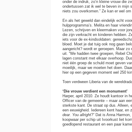
onder de indruk, zo’n kleine vrouw die 
ondertussen zat ik wel te beven in mijn 
niets zou overkomen.” Ze kan er wel om 
En als het geweld dan eindelijk echt voo
hulpprogramma’s. Melita en haar vriend
Lezen, schrijven en kleermaken voor jo
die zijn verkracht en kinderen hebben. Z
iets voor de ex-kindsoldaten: gereedsch
bloed. Moet je dat tuig ook nog gaan be
aangericht? wordt er geroepen. Maar zo mo
uit. “We hadden twee groepen, Rebel Ch
lagen constant met elkaar overhoop. Dus
niet één groep de schuld moet geven va
moeilijk, maar we moeten het doen. Daa
hier op een gegeven moment wel 250 kin
Toen verdween Liberia van de wereldrada
‘Die vrouw verdient een monument’
Harper, april 2010. Ze houdt kantoor in 
Officer van de gemeente – maar aan een 
sterkste kant. De straat op dus. Alleen,
een eeuwigheid. Iedereen kent haar, en zi
dear. You allright
?” Dat is Anna Harmon, 
koopwaar per schip uit Ivoorkust liet ko
goedlopend restaurant en een paar kamer