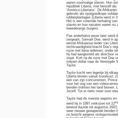
waren voormalige slaven. Hun on
republiek Liberia, met henzelf als
‘Americo-Liberians’. De Afrikanen
gebruikt als spotgoedkope soldate
rubberplantages (Liberia werd in 
Het is een vreemde herhaling van
slaven en hun nazaten waren nu z
tweederangs burgers.
Pas anderhalve eeuw later werd di
sergeant, Samuel Doe, werd in ap
eerste Afrikaanse leider van Liber
rechtvaardigheid bracht Doe’s reg
ruzie met bijna iedereen, onder w
hij had aangesteld als directeur 
staat. Kort na de ruzie met Doe
miljoen dollar naar de Verenigde 
Taylor.
Taylor kocht een legertje bij elka
Liberia binnen vanuit Ivoorkust. Zi
een van zijn concurrenten, Prin
voor het oog van een videocame
benden trokken het land binnen. L
Jezelf. Tot er niets meer over was
Taylor had de meeste wapens en 
st
werd hij in 1997 verkozen tot 22
bewind duurde tot augustus 2003, 
weer nieuwe gewapende benden he
nu terecht wegens oorlogsmisdade