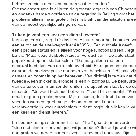
hebben ze niets meer om me aan vast te houden.”
Overheidscorruptie is al jaren de grootste ergernis van Chineze
en ondanks harde woorden van de regering in Beijing wordt het
probleem alleen maar groter. Het misbruik van dienstauto's is e
van de meest openlijke uitingen ervan.
'
Ik kan je vast een keer een dienst leveren'
Iets klopt er niet, zegt Lu's instinct. Hij tuurt naar het kenteken v
een auto van de snelwegpolitie: AA3396. ‘‘Een dubbele A geeft
een speciale status en is alleen voor hoge functionarissen", legt
Lu uit. ‘‘Maar deze dubbele A ziet er verdacht uit.” De auto staat
geparkeerd op het stationsplein. "Dat mag alleen met een
speciaal kenteken van de lokale overheid. Er is geen enkele red
waarom de snelwegpolitie daarover zou beschikken.” Hij pakt zij
camera en zoomt in op het kenteken. Van dichtbij is te zien dat 
tweede A een sticker is, eronder is een N zichtbaar. De bestuurd
van de auto, een man zonder uniform, stapt uit en slaat Lu op d
schouder. ‘‘Je weet toch hoe het werkt?" zegt hij vriendelijk. "Ko
maak er geen probleem van. Mijn excuses, ik zit fout. Laten we
vrienden worden, geef me je telefoonnummer. Ik ben
verantwoordelijk voor autodealers in deze regio, dus ik kan je va
een keer een dienst leveren.”
Lu bedankt en gaat door met filmen. "Hé," gaat de man verder,
"stop met filmen. Hoeveel geld wil je hebben? Ik geef je wat je wil
dan praten we nergens meer over.” Lu bedankt opnieuw. Zijn