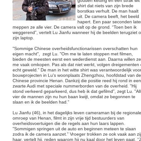
gouden ketting en een strak wit
shirt dat niets van zijn brede
borstkas verhult. De man haalt
uit. De camera beeft, het beeld
hapert. Een paar seconden late
meppen ze alle vier. De camera valt op de grond. “Toen ben ik
weggerend”, vertelt Lu Jianfu wanneer hij de beelden terugziet 
zijn laptop.
"Sommige Chinese overheidsfunctionarissen overschatten hun
eigen macht", zegt Lu. "Om me te laten stoppen met filmen,
bieden de meesten eerst een wederdienst aan. Daarna willen ze
me vaak omkopen. Pas als dat niet werkt, volgen dreigementen 
echt geweld.” De man in het witte shirt was verantwoordelijk voo
bouwprojecten in Lu's woonplaats Zhengzhou, hoofdstad van de
Chinese provincie Henan. Dankzij die positie reed hij rond in een
zwarte Audi met speciale nummerborden van de overheid. "Hij
stond verkeerd geparkeerd, dus heb ik dat gefilmd”, zegt Lu. "Al
vier de mannen zijn nu hun baan kwijt, omdat ze begonnen te
slaan en ik de beelden had.”
Lu Jianfu (46), in het dagelijks leven cameraman bij de regional
omroep van Henan, filmt in zijn vrije tijd bestuurders van
overheidsvoertuigen die de regels aan hun laars lappen.
"Sommigen springen uit de auto en beginnen meteen te slaan
zodra ik de camera aanzet.” Vroeger trokken ze ook vaak aan zi
haar, vertelt hij, reden waarom hij nu kaal door het leven gaat. ‘‘