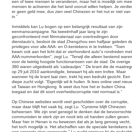
een of twee mensen te veranderen, maar het is moeilijk om mee
mensen te activeren die het land vooruit willen helpen. Je verdie
er geen geld mee, dus zien veel Chinezen er het nut er niet van
in.”
Inmiddels kan Lu bogen op een belangrijk resultaat van zijn
eenmanscampagne. Na tweeënhalf jaar lang te zijn
geconfronteerd met filmmateriaal van overtredingen door
dienstauto’s, besloot de stad Zhengzhou een halfjaar geleden d
privileges voor alle AAA- en O-kentekens in te trekken. "Toen
kwam ook aan het licht dat er vierhonderd auto”s rondreden met
AAA-nummerborden", zegt Lu. "Terwijl die alleen bestemd ware
voor de twintig hoogste functionarissen van de stad. De overige
380 waren uitgedeeld als ‘cadeautjes’.” De krant die de maatreg
op 29 juli 2010 aankondigde, bewaart hij als een trofee. Maar
wanneer hij de krant laat zien, trekt hij een bedrukt gezicht. Een
diepe zucht volgt. “Eigenlijk wil ik huilen. Ik lees online veel nieu
uit Taiwan en Hongkong. Ik weet dus hoe het er buiten China
toegaat en dat dit soort overheidscorruptie niet normaal is.”
Op Chinese websites wordt veel gescholden over de corruptie,
maar daar blijft het vaak bij, zegt Lu. “Cynisme blijft Chinezen
beheersen. We zijn snel geneigd te denken dat de bevoorrechte
communisten te sterk zijn en nooit iets uit handen zullen geven.
Maar hier in Henan is nu bewezen dat als je lang genoeg vecht,
het toch mogelijk is. Het afschaffen van de speciale kentekens is
een concrete stap voorwaarts.” Lu zucht opnieuw bij de gedacht