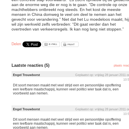
aan de enorme weg die er nog is te gaan. “De controle op onze
machthebbers ontbreekt nog steeds. En het kost de meeste
mensen in China domweg te veel om deel te nemen aan het
gevecht voor verandering.” Niet dat het Lu moedeloos maakt, hij
wil zijn werkveld zelfs verbreden: “Dit gaat verder dan het
overtreden van verkeersregels. Ik kan nog lang niet stoppen.”
Delen
Laatste reacties (5)
plaats reac
Engel Trouwborst
Geplaatst op: vrijdag 28 januari 2011 
10:
Dit soort mensen maakt met veel strijd een en persoonlijke opoffering
een leefbare maatschappij, kunnen veel politici wier taak dat is, een
voorbeeld aan nemen.
Engel Trouwborst
Geplaatst op: vrijdag 28 januari 2011 
10:
Dit soort mensen maakt met veel strijd een en persoonlijke opoffering
een leefbare maatschappij, kunnen veel politici wier taak dat is, een
voorbeeld aan nemen.