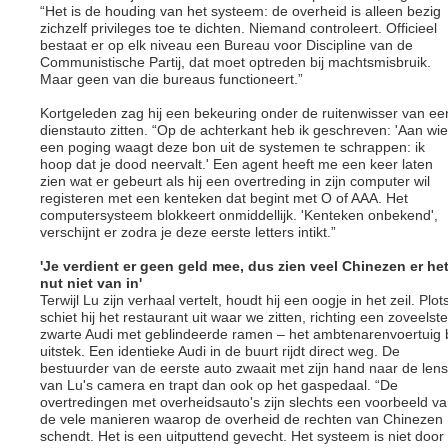
“Het is de houding van het systeem: de overheid is alleen bezig
zichzelf privileges toe te dichten. Niemand controleert. Officieel
bestaat er op elk niveau een Bureau voor Discipline van de
Communistische Partij, dat moet optreden bij machtsmisbruik.
Maar geen van die bureaus functioneert.”
Kortgeleden zag hij een bekeuring onder de ruitenwisser van ee
dienstauto zitten. “Op de achterkant heb ik geschreven: 'Aan wie
een poging waagt deze bon uit de systemen te schrappen: ik
hoop dat je dood neervalt.' Een agent heeft me een keer laten
zien wat er gebeurt als hij een overtreding in zijn computer wil
registeren met een kenteken dat begint met O of AAA. Het
computersysteem blokkeert onmiddellijk. 'Kenteken onbekend',
verschijnt er zodra je deze eerste letters intikt.”
'Je verdient er geen geld mee, dus zien veel Chinezen er he
nut niet van in'
Terwijl Lu zijn verhaal vertelt, houdt hij een oogje in het zeil. Plot
schiet hij het restaurant uit waar we zitten, richting een zoveelste
zwarte Audi met geblindeerde ramen – het ambtenarenvoertuig b
uitstek. Een identieke Audi in de buurt rijdt direct weg. De
bestuurder van de eerste auto zwaait met zijn hand naar de lens
van Lu's camera en trapt dan ook op het gaspedaal. “De
overtredingen met overheidsauto's zijn slechts een voorbeeld v
de vele manieren waarop de overheid de rechten van Chinezen
schendt. Het is een uitputtend gevecht. Het systeem is niet door