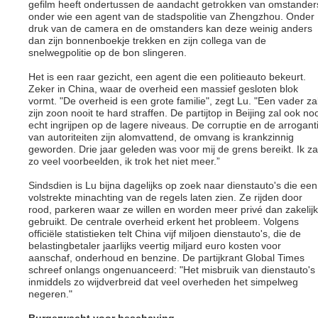
gefilm heeft ondertussen de aandacht getrokken van omstander
onder wie een agent van de stadspolitie van Zhengzhou. Onder
druk van de camera en de omstanders kan deze weinig anders
dan zijn bonnenboekje trekken en zijn collega van de
snelwegpolitie op de bon slingeren.
Het is een raar gezicht, een agent die een politieauto bekeurt.
Zeker in China, waar de overheid een massief gesloten blok
vormt. "De overheid is een grote familie", zegt Lu. "Een vader za
zijn zoon nooit te hard straffen. De partijtop in Beijing zal ook noo
echt ingrijpen op de lagere niveaus. De corruptie en de arrogant
van autoriteiten zijn alomvattend, de omvang is krankzinnig
geworden. Drie jaar geleden was voor mij de grens bereikt. Ik z
zo veel voorbeelden, ik trok het niet meer.”
Sindsdien is Lu bijna dagelijks op zoek naar dienstauto's die een
volstrekte minachting van de regels laten zien. Ze rijden door
rood, parkeren waar ze willen en worden meer privé dan zakelijk
gebruikt. De centrale overheid erkent het probleem. Volgens
officiële statistieken telt China vijf miljoen dienstauto's, die de
belastingbetaler jaarlijks veertig miljard euro kosten voor
aanschaf, onderhoud en benzine. De partijkrant Global Times
schreef onlangs ongenuanceerd: "Het misbruik van dienstauto's 
inmiddels zo wijdverbreid dat veel overheden het simpelweg
negeren."