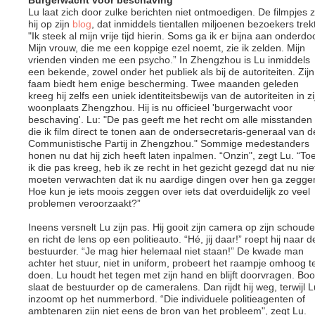
Burgerwacht voor beschaving
Lu laat zich door zulke berichten niet ontmoedigen. De filmpjes z
hij op zijn
blog
, dat inmiddels tientallen miljoenen bezoekers trekt
"Ik steek al mijn vrije tijd hierin. Soms ga ik er bijna aan onderdo
Mijn vrouw, die me een koppige ezel noemt, zie ik zelden. Mijn
vrienden vinden me een psycho.” In Zhengzhou is Lu inmiddels
een bekende, zowel onder het publiek als bij de autoriteiten. Zijn
faam biedt hem enige bescherming. Twee maanden geleden
kreeg hij zelfs een uniek identiteitsbewijs van de autoriteiten in zi
woonplaats Zhengzhou. Hij is nu officieel 'burgerwacht voor
beschaving'. Lu: "De pas geeft me het recht om alle misstanden
die ik film direct te tonen aan de ondersecretaris-generaal van d
Communistische Partij in Zhengzhou." Sommige medestanders
honen nu dat hij zich heeft laten inpalmen. “Onzin", zegt Lu. “To
ik die pas kreeg, heb ik ze recht in het gezicht gezegd dat nu nie
moeten verwachten dat ik nu aardige dingen over hen ga zegge
Hoe kun je iets moois zeggen over iets dat overduidelijk zo veel
problemen veroorzaakt?”
Ineens versnelt Lu zijn pas. Hij gooit zijn camera op zijn schoude
en richt de lens op een politieauto. “Hé, jij daar!” roept hij naar d
bestuurder. “Je mag hier helemaal niet staan!” De kwade man
achter het stuur, niet in uniform, probeert het raampje omhoog t
doen. Lu houdt het tegen met zijn hand en blijft doorvragen. Bo
slaat de bestuurder op de cameralens. Dan rijdt hij weg, terwijl L
inzoomt op het nummerbord. “Die individuele politieagenten of
ambtenaren zijn niet eens de bron van het probleem", zegt Lu.