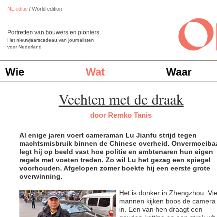
NL editie
/
World edition
Portretten van bouwers en pioniers
Het nieuwjaarscadeau van journalisten
voor Nederland
Wie
Wat
Waar
Vechten met de draak
door Remko Tanis
Al enige jaren voert cameraman Lu Jianfu strijd tegen
machtsmisbruik binnen de Chinese overheid. Onvermoeiba
legt hij op beeld vast hoe politie en ambtenaren hun eigen
regels met voeten treden. Zo wil Lu het gezag een spiegel
voorhouden. Afgelopen zomer boekte hij een eerste grote
overwinning.
Het is donker in Zhengzhou. Vie
mannen kijken boos de camera
in. Een van hen draagt een