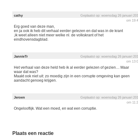
cathy
Geplaatst op: woensdag 26 januari 20
om 19:
Erg goed van deze man,
en ja ook ik heb dit verhaal eerder gelezen en dat was in de krant
,ik weet alleen niet meer welke nl. de volkskrant of het
eindhovensdagblad.
JannieTr
Geplaatst op: woensdag 26 januari 20
om 13:
Het verhaal van deze held heb ik al eerder gelezen of gezien.... Maar
waar dat was?
Maakt ook niet uit: zo moedig zijn in een corrupte omgeving kan geen
aandacht genoeg krijgen.
Jeroen
Geplaatst op: woensdag 26 januari 20
om 11:
Ongelooflijk. Wat een moed, en wat een corruptie.
Plaats een reactie