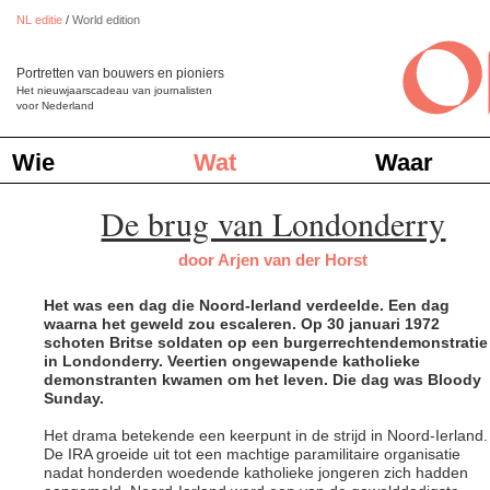
NL editie
/
World edition
Portretten van bouwers en pioniers
Het nieuwjaarscadeau van journalisten
voor Nederland
Wie
Wat
Waar
De brug van Londonderry
door Arjen van der Horst
Het was een dag die Noord-Ierland verdeelde. Een dag
waarna het geweld zou escaleren. Op 30 januari 1972
schoten Britse soldaten op een burgerrechtendemonstratie
in Londonderry. Veertien ongewapende katholieke
demonstranten kwamen om het leven. Die dag was Bloody
Sunday.
Het drama betekende een keerpunt in de strijd in Noord-Ierland.
De IRA groeide uit tot een machtige paramilitaire organisatie
nadat honderden woedende katholieke jongeren zich hadden