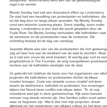
aangemeld. Noord-Ierland werd een van de gewelddadigste
regio's ter wereld.
Bloody Sunday had ook een dramatisch effect op Londonderry.
De stad had een bevolking van protestanten en katholieken, die
tot die dag door en langs elkaar woonden. Na Bloody Sunday
vond een etnische zuivering plaats. Soms vrijwillig, soms onder
dwang. Londonderry is een stad die wordt gespleten door de
Foyle River. Na Bloody Sunday verhuisden alle katholieken naar
de westoever en de protestanten naar de oostoever. Die
scheiding bestaat tot de dag van vandaag.
Jeanette Warke was een van die protestanten die zich gedwong
zag uit haar huis aan de westkant van de stad te vluchten. Maar
ze is niet een vrouw die wrok koestert. Al veertig jaar runt ze een
jeugdclubhuis in The Fountain, de enig overgebleven protestant
enclave aan de katholieke westzijde van de stad.
Ze gebruikt het clubhuis als basis voor het organiseren van allerl
projecten die katholieken en protestanten dichter bij elkaar
moeten brengen. Zoals een simpele cursus creatief schrijven
waarin de deelnemers, katholiek en protestant, hun ervaringen
tijdens het Noord-Ierse conflict met elkaar delen. "Er zit nog
ontzettend veel pijn in deze gemeenschap. Kijk eens hoeveel
mensen nog steeds vermist zijn. Hun families zullen nooit weten
waar ze begraven zijn. Wat ik doe met mijn projecten, draait
allemaal om het respecteren van elkaars cultuur en het leren va