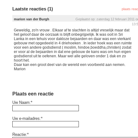
Laatste reacties (1)
plaats reac
marion van der Burgh
Geplaatst op: zaterdag 12 februari 2011 
13:
Geweldig, zo'n vrouw . Elkaar af te slachten is altijd vreselijk maar dat
het geloof daar de oorzaak is blijft onbegrijpelijk. Ik was ooit in Sri
Lanka in een tehuis voor dakloze bejaarden en daar was een vierkant
gebouw met opgedeeld in 4 driehoeken . In ieder hoek was een ruimte
voor een andere godsdienst ( moslim, hindoe,boeddha,christen) zodat
er voor al de bejaarden in dat ene gebouw de kans was om hun eigen
godsdienst uit te oefenen. Maar wel alle geloven onder 1 dak en zo
hoort het.
Daar kan een groot deel van de wereld een voorbeeld aan nemen.
Marion
Plaats een reactie
Uw Naam:*
Uw e-mailadres:*
Reactie:*