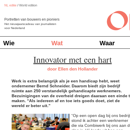
NL editie
/
World edition
Portretten van bouwers en pioniers
Het nieuwjaarscadeau van journalisten
voor Nederland
Wie
Wat
Waar
Innovator met een hart
door Ellen den Hollander
Werk is extra belangrijk als je een handicap hebt, weet
ondernemer Bernd Schneider. Daarom biedt zijn bedrijf
ruimte aan 250 verstandelijk gehandicapte werknemers.
Bezuinigingen van de overheid dreigen daaraan een einde 
maken. “Als iedereen af en toe iets goeds doet, ziet de
wereld er beter uit.”
“Op een open dag bij ons bedrij
stond ik achter een werknemer
die via Combiwerk bij ons aan 