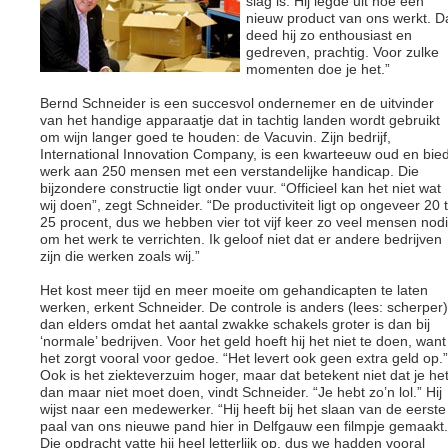
slag is. Hij legde uit hoe een
nieuw product van ons werkt. D
deed hij zo enthousiast en
gedreven, prachtig. Voor zulke
momenten doe je het.”
Bernd Schneider is een succesvol ondernemer en de uitvinder
van het handige apparaatje dat in tachtig landen wordt gebruikt
om wijn langer goed te houden: de Vacuvin. Zijn bedrijf,
International Innovation Company, is een kwarteeuw oud en bied
werk aan 250 mensen met een verstandelijke handicap. Die
bijzondere constructie ligt onder vuur. “Officieel kan het niet wat
wij doen”, zegt Schneider. “De productiviteit ligt op ongeveer 20 t
25 procent, dus we hebben vier tot vijf keer zo veel mensen nod
om het werk te verrichten. Ik geloof niet dat er andere bedrijven
zijn die werken zoals wij.”
Het kost meer tijd en meer moeite om gehandicapten te laten
werken, erkent Schneider. De controle is anders (lees: scherper)
dan elders omdat het aantal zwakke schakels groter is dan bij
‘normale’ bedrijven. Voor het geld hoeft hij het niet te doen, want
het zorgt vooral voor gedoe. “Het levert ook geen extra geld op.”
Ook is het ziekteverzuim hoger, maar dat betekent niet dat je he
dan maar niet moet doen, vindt Schneider. “Je hebt zo’n lol.” Hij
wijst naar een medewerker. “Hij heeft bij het slaan van de eerste
paal van ons nieuwe pand hier in Delfgauw een filmpje gemaakt.
Die opdracht vatte hij heel letterlijk op, dus we hadden vooral