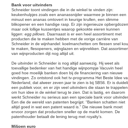
Bank voor uitvinders
Schneider toont vindingen die in de winkel te vinden zijn:
keukenhulpjes zoals een ananassnijder waarmee je binnen een
minuut een ananas omtovert in keurige krullen, een slimme
blikopener en een handige rasp. Er zijn ingenieuze opbergdozen
maar ook lollige kussentjes waarop gekookte eieren kunnen
liggen:
egg pillows
. Daarnaast is er een heel assortiment met
producten die te maken hebben met de vorige carrière van
Schneider in de wijnhandel: koelmanchetten om flessen snel ko
te maken, flesopeners, wijnglazen en wijnrekken. Dat assortimen
van wijnproducten dijt nog altijd uit.
De uitvinder in Schneider is nog altijd aanwezig. Hij weet als
toevallige bedenker van het handige wijnpompje Vacuvin heel
goed hoe moeilijk banken doen bij de financiering van nieuwe
vindingen. Zo ontstond ook het tv-programma Het Beste Idee v
Nederland, dat alweer zeven jaar te zien is bij SBS6. Er is duideli
een publiek voor, en er zijn veel uitvinders die staan te trappelen
om hun idee in de winkel terug te zien. Dat is lastig, en daarom
werkt Schneider nu serieus aan een speciale bank voor uitvinder
Een die de wereld van patenten begrijpt. “Banken schatten niet
altijd goed in wat een patent waard is.” Die nieuwe bank moet
ervoor zorgen dat producten sneller op de markt komen. De
patenthouder betaalt de lening terug met royalty’s.
Miljoen euro