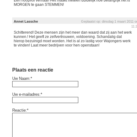
Een hoopvol verhaal! Het maakt meteen duidelijk hoe belangrijk het is
MORGEN te gaan STEMMEN!
Annet Lassche
Geplaatst op: dinsdag 1 maart 2011 
11:
Schitterend! Deze mensen zijn het meer dan waard dat zij aan het werk
kunnen.! Het geeft ze zelfvertrouwen, voldoening. Schandalig dat
hierop bezuinigd moet worden. Het is al zo lastig voor Wajongers werk
te vinden! Laat meer bedrijven voor hen openstaan!
Plaats een reactie
Uw Naam:*
Uw e-mailadres:*
Reactie:*