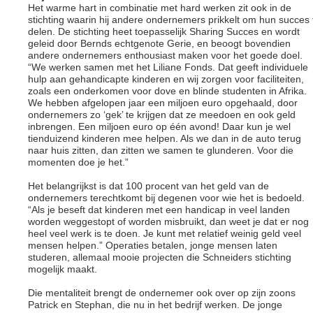
Het warme hart in combinatie met hard werken zit ook in de
stichting waarin hij andere ondernemers prikkelt om hun succes 
delen. De stichting heet toepasselijk Sharing Succes en wordt
geleid door Bernds echtgenote Gerie, en beoogt bovendien
andere ondernemers enthousiast maken voor het goede doel.
“We werken samen met het Liliane Fonds. Dat geeft individuele
hulp aan gehandicapte kinderen en wij zorgen voor faciliteiten,
zoals een onderkomen voor dove en blinde studenten in Afrika.
We hebben afgelopen jaar een miljoen euro opgehaald, door
ondernemers zo ‘gek’ te krijgen dat ze meedoen en ook geld
inbrengen. Een miljoen euro op één avond! Daar kun je wel
tienduizend kinderen mee helpen. Als we dan in de auto terug
naar huis zitten, dan zitten we samen te glunderen. Voor die
momenten doe je het.”
Het belangrijkst is dat 100 procent van het geld van de
ondernemers terechtkomt bij degenen voor wie het is bedoeld.
“Als je beseft dat kinderen met een handicap in veel landen
worden weggestopt of worden misbruikt, dan weet je dat er nog
heel veel werk is te doen. Je kunt met relatief weinig geld veel
mensen helpen.” Operaties betalen, jonge mensen laten
studeren, allemaal mooie projecten die Schneiders stichting
mogelijk maakt.
Die mentaliteit brengt de ondernemer ook over op zijn zoons
Patrick en Stephan, die nu in het bedrijf werken. De jonge