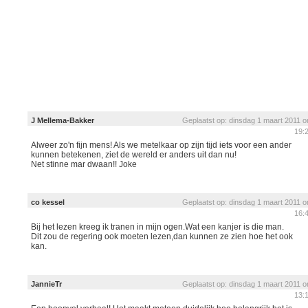
J Mellema-Bakker
Geplaatst op: dinsdag 1 maart 2011 
19:
Alweer zo'n fijn mens! Als we metelkaar op zijn tijd iets voor een ander
kunnen betekenen, ziet de wereld er anders uit dan nu!
Net stinne mar dwaan!! Joke
co kessel
Geplaatst op: dinsdag 1 maart 2011 
16:
Bij het lezen kreeg ik tranen in mijn ogen.Wat een kanjer is die man.
Dit zou de regering ook moeten lezen,dan kunnen ze zien hoe het ook
kan.
JannieTr
Geplaatst op: dinsdag 1 maart 2011 
13: