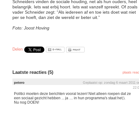
Schneiders vinden de sociale houding, net als hun ouders, heel
belangrijk. Iets wat erbij hoort. Iets wat vanzelf spreekt. Of zoals
vader Schneider zegt: “Als iedereen af en toe iets doet wat niet
per se hoeft, dan ziet de wereld er beter uit.”
Foto: Joost Hoving
Delen
Laatste reacties (5)
plaats reac
petero
Geplaatst op: zondag 6 maart 2011 
22:
Politici moeten deze berichten vooral lezen! Niet alleen roepen dat ze
een sociaal gezicht hebben ... ja .... in hun programma's staat het,\.
Nu nog DOEN!