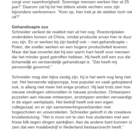
zorgt voor saamhorigheid. Sommige mensen werken hier al 25
jaar!” Daarom zal hij tot het bittere einde vechten voor zijn
bijzondere werknemers. “Kom op, hier trek je de stekker toch nie
uit?”
Gehandicapte zus
Schneider verliest de realiteit niet uit het oog. Roestvrijstalen
onderdelen komen uit China, omdat productie ervan hier te duur
zou zijn. En er werken bij zijn bedrijf ook – niet-gehandicapte –
Polen, die sneller werken en een hogere productiviteit leveren.
Maar dat laat onverlet dat hij een warm hart heeft voor mensen
die het minder goed getroffen hebben. Hij heeft zelf een zus die
lichamelijk en verstandelijk gehandicapt is. “Dat heeft mij
persoonlijk gevormd.”
Schneider mag dan bijna zestig zijn, hij is het werk nog lang niet
zat. Het beroemde wijnpompje, hoe populair en vaak gekopieer
ook, is allang niet meer het enige product. Hij laat trots zien hoe
nieuwe vindingen uitmondden in nieuwe producten. Ontwerpers
puzzelen aan nieuwe ontwerpen, prototypen worden vervaardig
in de eigen werkplaats. Het bedrijf heeft ook een eigen
collegezaal, en er zijn samenwerkingsverbanden met
hogescholen en universiteiten. Schneider gelooft in de creatieve
kruisbestuiving. “Het is mooi om te zien hoe studenten met een
frisse blik tegen dingen aankijken. Aan de andere kant kunnen zi
zien dat een maakbedrijf in Nederland bestaansrecht heeft.”