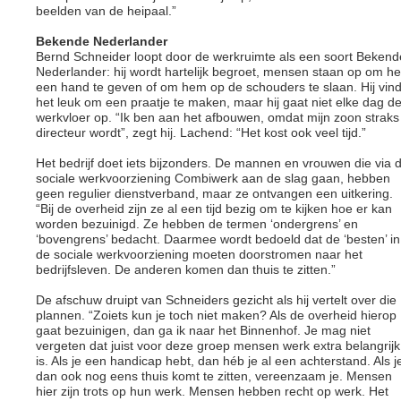
beelden van de heipaal.”
Bekende Nederlander
Bernd Schneider loopt door de werkruimte als een soort Bekend
Nederlander: hij wordt hartelijk begroet, mensen staan op om h
een hand te geven of om hem op de schouders te slaan. Hij vind
het leuk om een praatje te maken, maar hij gaat niet elke dag d
werkvloer op. “Ik ben aan het afbouwen, omdat mijn zoon straks
directeur wordt”, zegt hij. Lachend: “Het kost ook veel tijd.”
Het bedrijf doet iets bijzonders. De mannen en vrouwen die via 
sociale werkvoorziening Combiwerk aan de slag gaan, hebben
geen regulier dienstverband, maar ze ontvangen een uitkering.
“Bij de overheid zijn ze al een tijd bezig om te kijken hoe er kan
worden bezuinigd. Ze hebben de termen ‘ondergrens’ en
‘bovengrens’ bedacht. Daarmee wordt bedoeld dat de ‘besten’ in
de sociale werkvoorziening moeten doorstromen naar het
bedrijfsleven. De anderen komen dan thuis te zitten.”
De afschuw druipt van Schneiders gezicht als hij vertelt over die
plannen. “Zoiets kun je toch niet maken? Als de overheid hierop
gaat bezuinigen, dan ga ik naar het Binnenhof. Je mag niet
vergeten dat juist voor deze groep mensen werk extra belangrijk
is. Als je een handicap hebt, dan héb je al een achterstand. Als j
dan ook nog eens thuis komt te zitten, vereenzaam je. Mensen
hier zijn trots op hun werk. Mensen hebben recht op werk. Het