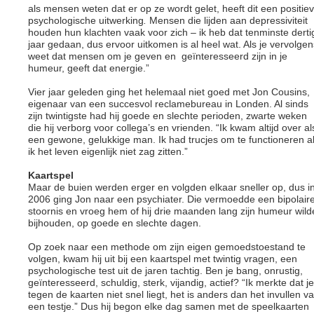
als mensen weten dat er op ze wordt gelet, heeft dit een positie
psychologische uitwerking
.
Mensen die lijden aan depressiviteit
houden hun klachten vaak voor zich – ik heb dat tenminste derti
jaar gedaan, dus ervoor uitkomen is al heel wat. Als je vervolgen
weet dat mensen om je geven en geïnteresseerd zijn in je
humeur, geeft dat energie.”
Vier jaar geleden ging het helemaal niet goed met Jon Cousins,
eigenaar van een succesvol reclamebureau in Londen. Al sinds
zijn twintigste had hij goede en slechte perioden, zwarte weken
die hij verborg voor collega’s en vrienden. “Ik kwam altijd over al
een gewone, gelukkige man. Ik had trucjes om te functioneren a
ik het leven eigenlijk niet zag zitten.”
Kaartspel
Maar de buien werden erger en volgden elkaar sneller op, dus i
2006 ging Jon naar een psychiater. Die vermoedde een bipolair
stoornis en vroeg hem of hij drie maanden lang zijn humeur wild
bijhouden, op goede en slechte dagen.
Op zoek naar een methode om zijn eigen gemoedstoestand te
volgen, kwam hij uit bij een kaartspel met twintig vragen, een
psychologische test uit de jaren tachtig. Ben je bang, onrustig,
geïnteresseerd, schuldig, sterk, vijandig, actief? “Ik merkte dat je
tegen de kaarten niet snel liegt, het is anders dan het invullen v
een testje.” Dus hij begon elke dag samen met de speelkaarten