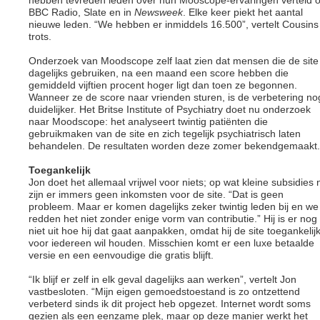
hebben tevreden leden over hun Mooscope-ervaringen verteld 
BBC Radio, Slate en in
Newsweek
. Elke keer piekt het aantal
nieuwe leden. “We hebben er inmiddels 16.500”, vertelt Cousins
trots.
Onderzoek van Moodscope zelf laat zien dat mensen die de site
dagelijks gebruiken, na een maand een score hebben die
gemiddeld vijftien procent hoger ligt dan toen ze begonnen.
Wanneer ze de score naar vrienden sturen, is de verbetering no
duidelijker. Het Britse Institute of Psychiatry doet nu onderzoek
naar Moodscope: het analyseert twintig patiënten die
gebruikmaken van de site en zich tegelijk psychiatrisch laten
behandelen. De resultaten worden deze zomer bekendgemaakt.
Toegankelijk
Jon doet het allemaal vrijwel voor niets; op wat kleine subsidies 
zijn er immers geen inkomsten voor de site. “Dat is geen
probleem. Maar er komen dagelijks zeker twintig leden bij en we
redden het niet zonder enige vorm van contributie.” Hij is er nog
niet uit hoe hij dat gaat aanpakken, omdat hij de site toegankelij
voor iedereen wil houden. Misschien komt er een luxe betaalde
versie en een eenvoudige die gratis blijft.
“Ik blijf er zelf in elk geval dagelijks aan werken”, vertelt Jon
vastbesloten. “Mijn eigen gemoedstoestand is zo ontzettend
verbeterd sinds ik dit project heb opgezet. Internet wordt soms
gezien als een eenzame plek, maar op deze manier werkt het