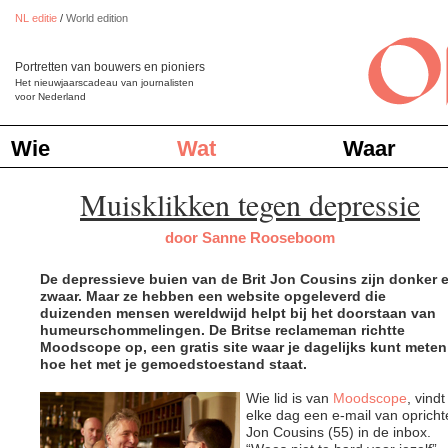
NL editie
/
World edition
Portretten van bouwers en pioniers
Het nieuwjaarscadeau van journalisten
voor Nederland
Wie
Wat
Waar
Muisklikken tegen depressie
door Sanne Rooseboom
De depressieve buien van de Brit Jon Cousins zijn donker 
zwaar. Maar ze hebben een website opgeleverd die
duizenden mensen wereldwijd helpt bij het doorstaan van
humeurschommelingen. De Britse reclameman richtte
Moodscope op, een gratis site waar je dagelijks kunt meten
hoe het met je gemoedstoestand staat.
Wie lid is van
Moodscope
, vindt
elke dag een e-mail van opricht
Jon Cousins (55) in de inbox.