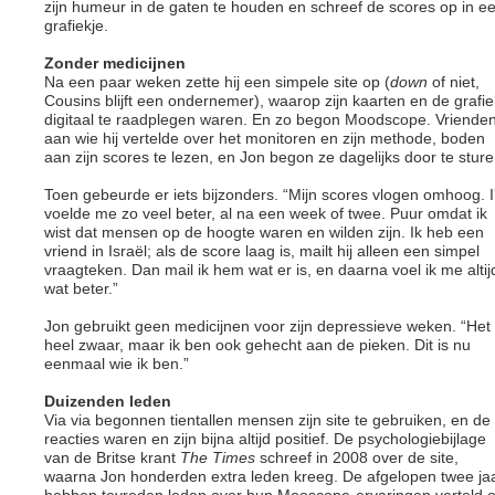
zijn humeur in de gaten te houden en schreef de scores op in e
grafiekje.
Zonder medicijnen
Na een paar weken zette hij een simpele site op (
down
of niet,
Cousins blijft een ondernemer), waarop zijn kaarten en de grafie
digitaal te raadplegen waren. En zo begon Moodscope. Vriende
aan wie hij vertelde over het monitoren en zijn methode, boden
aan zijn scores te lezen, en Jon begon ze dagelijks door te sture
Toen gebeurde er iets bijzonders. “Mijn scores vlogen omhoog. I
voelde me zo veel beter, al na een week of twee. Puur omdat ik
wist dat mensen op de hoogte waren en wilden zijn. Ik heb een
vriend in Israël; als de score laag is, mailt hij alleen een simpel
vraagteken. Dan mail ik hem wat er is, en daarna voel ik me altij
wat beter.”
Jon gebruikt geen medicijnen voor zijn depressieve weken. “Het 
heel zwaar, maar ik ben ook gehecht aan de pieken. Dit is nu
eenmaal wie ik ben.”
Duizenden leden
Via via begonnen tientallen mensen zijn site te gebruiken, en de
reacties waren en zijn bijna altijd positief. De psychologiebijlage
van de Britse krant
The Times
schreef in 2008 over de site,
waarna Jon honderden extra leden kreeg. De afgelopen twee ja