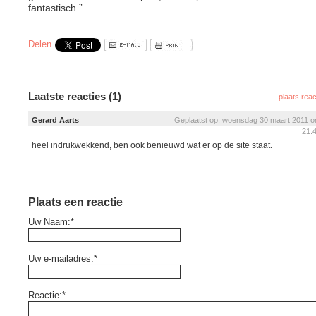
fantastisch.”
Delen
Laatste reacties (1)
plaats reac
Gerard Aarts
Geplaatst op: woensdag 30 maart 2011 
21:
heel indrukwekkend, ben ook benieuwd wat er op de site staat.
Plaats een reactie
Uw Naam:*
Uw e-mailadres:*
Reactie:*