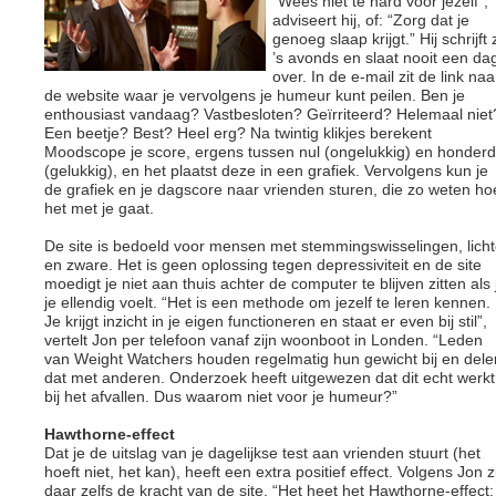
“Wees niet te hard voor jezelf”,
adviseert hij, of: “Zorg dat je
genoeg slaap krijgt.” Hij schrijft 
’s avonds en slaat nooit een da
over. In de e-mail zit de link naa
de website waar je vervolgens je humeur kunt peilen. Ben je
enthousiast vandaag? Vastbesloten? Geïrriteerd? Helemaal niet
Een beetje? Best? Heel erg? Na twintig klikjes berekent
Moodscope je score, ergens tussen nul (ongelukkig) en honderd
(gelukkig), en het plaatst deze in een grafiek. Vervolgens kun je
de grafiek en je dagscore naar vrienden sturen, die zo weten ho
het met je gaat.
De site is bedoeld voor mensen met stemmingswisselingen, lich
en zware. Het is geen oplossing tegen depressiviteit en de site
moedigt je niet aan thuis achter de computer te blijven zitten als 
je ellendig voelt. “Het is een methode om jezelf te leren kennen.
Je krijgt inzicht in je eigen functioneren en staat er even bij stil”,
vertelt Jon per telefoon vanaf zijn woonboot in Londen. “Leden
van Weight Watchers houden regelmatig hun gewicht bij en dele
dat met anderen. Onderzoek heeft uitgewezen dat dit echt werkt
bij het afvallen. Dus waarom niet voor je humeur?”
Hawthorne-effect
Dat je de uitslag van je dagelijkse test aan vrienden stuurt (het
hoeft niet, het kan), heeft een extra positief effect. Volgens Jon z
daar zelfs de kracht van de site. “Het heet het Hawthorne-effect: