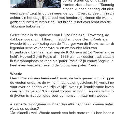
donkere uren op omdat zijn
klanten zich schamen. “Sommi
dingen kunnen het daglicht niet
verdragen,” zegt hij op bezwerende toon. Overdag deelt hij in zij
achtertuin het dagelijks brood met honderd gezinnen die wel hu
gezicht durven te laten zien. Het brood is het overschot van de
Tilburgse bakkerijen.
Gerrit Poels is de oprichter van Huize Poels (nu Traverse), de
daklozenopvang in Tilburg. In 2000 eindigde Gerrit Poels als
tweede bij de verkiezing van de Tilburger van de Eeuw, achter d
legendarische vakbondsvrouw en wethouder Miet van
Puijenbroek. Een jaar later riep de KRO hem uit tot ‘Nederlands
held’. Hoewel Gerrit Poels al in 1969 uit het klooster trad, staat hi
in zijn woonplaats bekend als ‘pater Poels’. Zijn vrouw Angelique
heet even vanzelfsprekend de ‘vrouw van pater Poels’.
Woede
Gerrit Poels is een beminnelijk man, de lach gereed om de lippe
de voeten ondanks de winter in sandalen gestoken. Hij vertelt m
vuur over de noden van ‘zijn volkje’, over zijn ‘krankjorume leven’
over zijn drijfveren. “Dat is niet zo positief hoor. Een van mijn gro
drijfveren is niet de liefde voor de mensen, maar mijn woede.”
Als woede uw drijfveer is, zit er dan elke nacht een kwaaie pater
Poels op de fiets?
“Ja, eigenlijk wel. Woede speelt een hele grote rol. Ik ben boos 