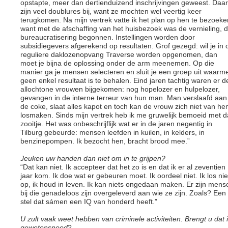
opstapte, meer dan dertienduizend inschrijvingen geweest. Daar
zijn veel doublures bij, want ze mochten wel veertig keer
terugkomen. Na mijn vertrek vatte ik het plan op hen te bezoeke
want met de afschaffing van het huisbezoek was de vernieling, 
bureaucratisering begonnen. Instellingen worden door
subsidiegevers afgerekend op resultaten. Grof gezegd: wil je in 
reguliere daklozenopvang Traverse worden opgenomen, dan
moet je bijna de oplossing onder de arm meenemen. Op die
manier ga je mensen selecteren en sluit je een groep uit waarm
geen enkel resultaat is te behalen. Eind jaren tachtig waren er d
allochtone vrouwen bijgekomen: nog hopelozer en hulpelozer,
gevangen in de interne terreur van hun man. Man verslaafd aan
de coke, slaat alles kapot en toch kan de vrouw zich niet van h
losmaken. Sinds mijn vertrek heb ik me gruwelijk bemoeid met d
zooitje. Het was onbeschrijflijk wat er in de jaren negentig in
Tilburg gebeurde: mensen leefden in kuilen, in kelders, in
benzinepompen. Ik bezocht hen, bracht brood mee.”
Jeuken uw handen dan niet om in te grijpen?
“Dat kan niet. Ik accepteer dat het zo is en dat ik er al zeventien
jaar kom. Ik doe wat er gebeuren moet. Ik oordeel niet. Ik los nie
op, ik houd in leven. Ik kan niets ongedaan maken. Er zijn mens
bij die genadeloos zijn overgeleverd aan wie ze zijn. Zoals? Een
stel dat sámen een IQ van honderd heeft.”
U zult vaak weet hebben van criminele activiteiten. Brengt u dat 
gewetensnood
?