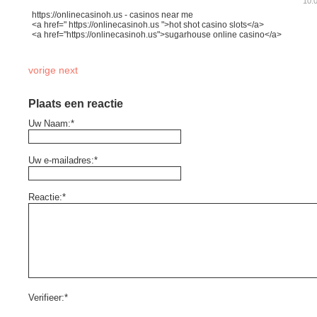
10:
https://onlinecasinoh.us - casinos near me
<a href=" https://onlinecasinoh.us ">hot shot casino slots</a>
<a href="https://onlinecasinoh.us">sugarhouse online casino</a>
vorige
next
Plaats een reactie
Uw Naam:*
Uw e-mailadres:*
Reactie:*
Verifieer:*