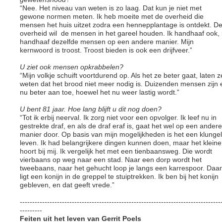
“Nee. Het niveau van weten is zo laag. Dat kun je niet met
gewone normen meten. Ik heb moeite met de overheid die
mensen het huis uitzet zodra een hennepplantage is ontdekt. D
overheid wil de mensen in het gareel houden. Ik handhaaf ook, 
handhaaf dezelfde mensen op een andere manier. Mijn
kernwoord is troost. Troost bieden is ook een drijfveer.”
U ziet ook mensen opkrabbelen?
“Mijn volkje schuift voortdurend op. Als het ze beter gaat, laten z
weten dat het brood niet meer nodig is. Duizenden mensen zijn 
nu beter aan toe, hoewel het nu weer lastig wordt.”
U bent 81 jaar. Hoe lang blijft u dit nog doen?
“Tot ik erbij neerval. Ik zorg niet voor een opvolger. Ik leef nu in
gestrekte draf, en als de draf eraf is, gaat het wel op een andere
manier door. Op basis van mijn mogelijkheden is het een klungel
leven. Ik had belangrijkere dingen kunnen doen, maar het kleine
hoort bij mij. Ik vergelijk het met een tienbaansweg. Die wordt
vierbaans op weg naar een stad. Naar een dorp wordt het
tweebaans, naar het gehucht loop je langs een karrespoor. Daar
ligt een konijn in de greppel te stuiptrekken. Ik ben bij het konijn
gebleven, en dat geeft vrede.”
---------------------------------------------------------------------------------
---------
Feiten uit het leven van Gerrit Poels