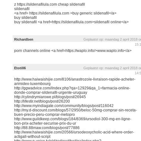
z https://sildenafilula.com cheap sildenafil
sildenafil
<a href= https://sildenafilula.com >buy generic sildenafil</a>
buy sildenafil
buy sildenafil <a href=https://sildenafilula.com>sildenafil online</a>
Richardben
Geplaatst op: maandag 2 april 2018 
15:
porn channels online <a href=https://waplo.info/>www.waplo.info</a>
Etoti06
Geplaatst op: maandag 2 april 2018 
14:
http://www.haiwaishijie.com/8106/anastrozole-livraison-rapide-acheter-
arimidex-luxembourg
http://ggwadvice.com//index.php?qa=12929&qa_1=farmacia-online-
donde-comprar-sildenafil-urgente-uruguay
http://cylindrymiarowe.pl/blogs/post/26945
http://lifestir.net/blogs/post/26200
http://www.myindiagate.com/community/blogs/post/116042
http://my.d-discount.com/blogs/57/2950/beloc-50mg-comprar-sin-receta-
buen-precio-peru-comprar-metopro
http://www.guildkeep.com/blogs/184/8369/ursodiol-300-mg-en-ligne-
bon-prix-acheter-securise-prix-du-ur
http://88.88maw.com/blogs/post/77886
http://www.haiwaishijie.com/20566/ursodeoxycholic-acid-where-order-
actigall-without-script