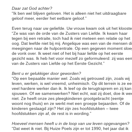
Daar zat God achter?
“Ik ben wel blijven geloven. Het is alleen niet het uitdraagbare
geloof meer, eerder het eetbare geloof.”
Even terug naar uw geliefde. Uw vrouw kwam ook uit het klooste
“Ze was van de orde van de Zusters van Liefde. Ik kwam haar
tegen bij een retraite, toch had ik niet meteen een relatie op het
oog. Dat leefde niet bij mij. Angelique was een van de mensen d
meegingen naar de hulpcentrale. Op een gegeven moment sloe
de vonk over. Ik weet niet of het bij haar liefde op het eerste
gezicht was. Ik heb het voor mezelf zo geformuleerd: zij was ee
van de Zusters van Liefde op het Eerste Gezicht.”
Bent u er gelukkiger door geworden?
“Op een bepaalde manier wel. Zoals wij getrouwd zijn, zoals wij
leven, werken, is wel vreemd, unheimisch. Op dit terrein is ze e
veel hardere werker dan ik. Ik leef op de terugtraprem en zij kan
sjouwen. Of we samenwerken? Niet echt, wat zij doet, doe ik we
niet. Ze heeft onze zes pleegkinderen grootgebracht (eentje
woont nog thuis) en ze werkt met een groepje bejaarden. Of de
kinderen geslaagd zijn? Het zijn zes hoofdstukken – twee
hoofdstukken zijn af, de rest is in wording.”
Hoeveel mensen heeft u in de loop van uw leven opgevangen?
“Dat weet ik niet. Bij Huize Poels zijn er tot 1990, het jaar dat ik