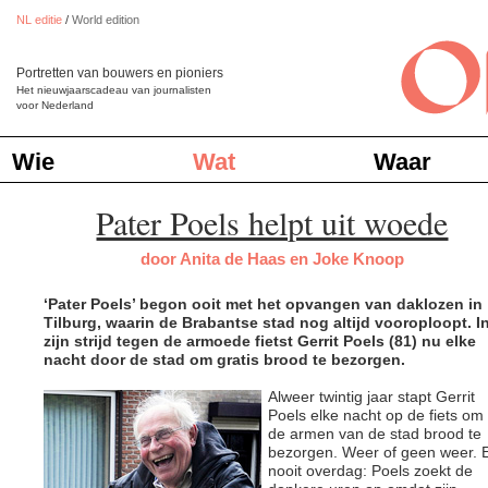
NL editie
/
World edition
Portretten van bouwers en pioniers
Het nieuwjaarscadeau van journalisten
voor Nederland
Wie
Wat
Waar
Pater Poels helpt uit woede
door Anita de Haas en Joke Knoop
‘Pater Poels’ begon ooit met het opvangen van daklozen in
Tilburg, waarin de Brabantse stad nog altijd vooroploopt. I
zijn strijd tegen de armoede fietst Gerrit Poels (81) nu elke
nacht door de stad om gratis brood te bezorgen.
Alweer twintig jaar stapt Gerrit
Poels elke nacht op de fiets om
de armen van de stad brood te
bezorgen. Weer of geen weer. 
nooit overdag: Poels zoekt de