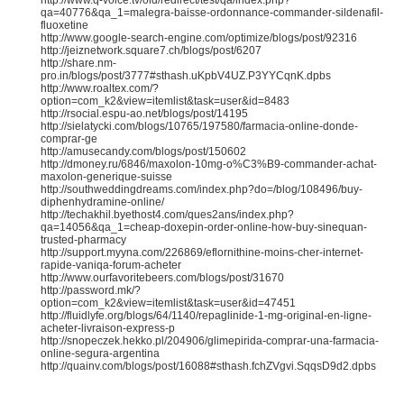
http://www.q-voice.tv/old/redirect/test/qa/index.php?
qa=40776&qa_1=malegra-baisse-ordonnance-commander-sildenafil-
fluoxetine
http://www.google-search-engine.com/optimize/blogs/post/92316
http://jeiznetwork.square7.ch/blogs/post/6207
http://share.nm-
pro.in/blogs/post/3777#sthash.uKpbV4UZ.P3YYCqnK.dpbs
http://www.roaltex.com/?
option=com_k2&view=itemlist&task=user&id=8483
http://rsocial.espu-ao.net/blogs/post/14195
http://sielatycki.com/blogs/10765/197580/farmacia-online-donde-
comprar-ge
http://amusecandy.com/blogs/post/150602
http://dmoney.ru/6846/maxolon-10mg-o%C3%B9-commander-achat-
maxolon-generique-suisse
http://southweddingdreams.com/index.php?do=/blog/108496/buy-
diphenhydramine-online/
http://techakhil.byethost4.com/ques2ans/index.php?
qa=14056&qa_1=cheap-doxepin-order-online-how-buy-sinequan-
trusted-pharmacy
http://support.myyna.com/226869/eflornithine-moins-cher-internet-
rapide-vaniqa-forum-acheter
http://www.ourfavoritebeers.com/blogs/post/31670
http://password.mk/?
option=com_k2&view=itemlist&task=user&id=47451
http://fluidlyfe.org/blogs/64/1140/repaglinide-1-mg-original-en-ligne-
acheter-livraison-express-p
http://snopeczek.hekko.pl/204906/glimepirida-comprar-una-farmacia-
online-segura-argentina
http://quainv.com/blogs/post/16088#sthash.fchZVgvi.SqqsD9d2.dpbs