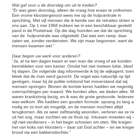
Wat gaf voor u de doorslag om uit te treden?
“Er was geen doorslag, alleen de vraag hoe eraan te ontkomen.
Een vrome kloostergenoot wees me op de hulpcentrale in
oprichting. Met vijf mensen die ik kende van de retraites sloten 
ons aan. Op 1 mei 1968 trokken we in een beschikbaar gesteld
pand in de Poststraat. Op die dag hoorden we dat de oprichting
van de hulpcentrale was uitgesteld. Dat was een ramp: daar
zaten we, zonder verdiensten. We zijn maar begonnen, want de
mensen kwamen wel.”
Daar begon uw werk voor anderen?
“Ja, al na tien dagen kwam er een man die vroeg of we konden
bemiddelen voor een kamer. Omdat het niet meteen lukte, bleef
hij slapen. De volgende dag informeerde ik bij de wijkagent; toen
bleek dat de man werd gezocht. De vogel was natuurlijk op tijd
gevlogen, maar bij de politie ontstond het misverstand dat wij
mensen opvingen. Binnen de kortste keren hadden we negentig
overnachtingen per maand. We konden alles, we deden alles. 
waren krankzinnig bezig, en ik was de grote gestoorde. Iederee
was welkom. We hadden een gouden formule: opvang zo lang a
nodig en zo kort als mogelijk, en de mensen mochten altijd
terugkomen. Als ze weer zelfstandig woonden, verloren we ze ni
uit het oog, maar zochten we ze thuis op. Intussen moesten wij 
vijf niet-verdieners – in het begin schooien om eten. We kregen
het van koks van kloosters – daar zat God achter – en we krege
brood via een bakkersdochter.”