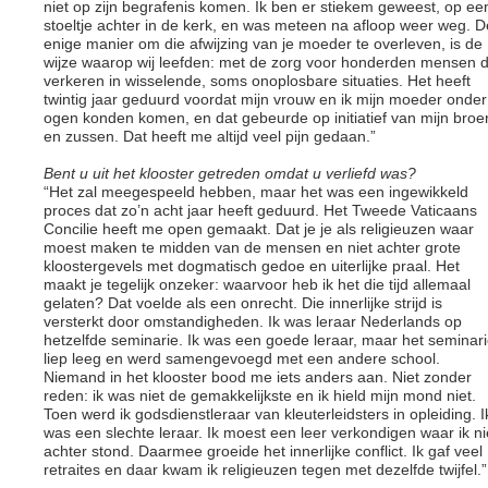
niet op zijn begrafenis komen. Ik ben er stiekem geweest, op ee
stoeltje achter in de kerk, en was meteen na afloop weer weg. D
enige manier om die afwijzing van je moeder te overleven, is de
wijze waarop wij leefden: met de zorg voor honderden mensen d
verkeren in wisselende, soms onoplosbare situaties. Het heeft
twintig jaar geduurd voordat mijn vrouw en ik mijn moeder onder
ogen konden komen, en dat gebeurde op initiatief van mijn broe
en zussen. Dat heeft me altijd veel pijn gedaan.”
Bent u uit het klooster getreden omdat u verliefd was?
“Het zal meegespeeld hebben, maar het was een ingewikkeld
proces dat zo’n acht jaar heeft geduurd. Het Tweede Vaticaans
Concilie heeft me open gemaakt. Dat je je als religieuzen waar
moest maken te midden van de mensen en niet achter grote
kloostergevels met dogmatisch gedoe en uiterlijke praal. Het
maakt je tegelijk onzeker: waarvoor heb ik het die tijd allemaal
gelaten? Dat voelde als een onrecht. Die innerlijke strijd is
versterkt door omstandigheden. Ik was leraar Nederlands op
hetzelfde seminarie. Ik was een goede leraar, maar het seminar
liep leeg en werd samengevoegd met een andere school.
Niemand in het klooster bood me iets anders aan. Niet zonder
reden: ik was niet de gemakkelijkste en ik hield mijn mond niet.
Toen werd ik godsdienstleraar van kleuterleidsters in opleiding. I
was een slechte leraar. Ik moest een leer verkondigen waar ik ni
achter stond. Daarmee groeide het innerlijke conflict. Ik gaf veel
retraites en daar kwam ik religieuzen tegen met dezelfde twijfel.”