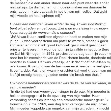
de mensen die een ander sturen naar een punt waar die ander
niet wil zijn. En die het hem onmogelijk maken om daaraan te
ontsnappen. Ik zie dat vaak in het lot van mijn volkje. Dat wekt
mijn woede én het inspireert mij.”
U heeft een bewogen leven achter de rug. U was kloosterling,
bent uitgetreden en getrouwd. Ziet u de worsteling in uw eigen
leven terug bij de mensen die u ontmoet
?
“Ja! Al wat ik aan conflicten signaleer, heeft te maken met mijn
jeugd. Ik was voorbestemd om pater te worden, omdat ik goed
kon leren en omdat elk groot katholiek gezin werd geacht een
priester te leveren. Ik woonde tot mijn twaalfde in het dorp Berg
en Dal bij Nijmegen. In 1941, precies op de dag dat mijn vader m
naar het kleinseminarie van de Rooi Harten bracht, donderde mi
moeder in elkaar. Dat was vreselijk, en ik dacht dat het alleen mi
overkwam. Ik verging van de heimwee en ik leerde me verbijten.
Ik verhardde. Pas later kwam ik erachter dat veel knapen van mi
leeftijd ernstig hebben geleden onder die breuk met thuis.”
Uw ‘voorbestemming’ als priester was de keuze van uw vader, ni
van uw moeder
?
“In die tijd had een vrouw geen vinger in de pap. Mijn moeder is
helaas meegegroeid in de opvatting van mijn vader. Haar
verharding heeft zich later op een dramatische manier geuit. Ik
trouwde op 7 mei 1969, een dag later verongelukte mijn broer.
Mijn moeder koppelde zijn ongeluk aan mijn uittreden. Ik mocht