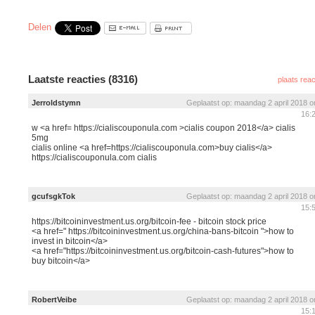
Delen
Laatste reacties (8316)
plaats reac
Jerroldstymn
Geplaatst op: maandag 2 april 2018 
16:
w <a href= https://cialiscouponula.com >cialis coupon 2018</a> cialis
5mg
cialis online <a href=https://cialiscouponula.com>buy cialis</a>
https://cialiscouponula.com cialis
gcufsgkTok
Geplaatst op: maandag 2 april 2018 
15:
https://bitcoininvestment.us.org/bitcoin-fee - bitcoin stock price
<a href=" https://bitcoininvestment.us.org/china-bans-bitcoin ">how to
invest in bitcoin</a>
<a href="https://bitcoininvestment.us.org/bitcoin-cash-futures">how to
buy bitcoin</a>
RobertVeibe
Geplaatst op: maandag 2 april 2018 
15: