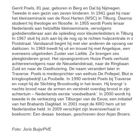
Gerrit Poels, 81 jaar, geboren in Berg en Dal bij Nijmegen.
Tweede in een gezin van zeven kinderen. In 1941 gaat hij naar
het kleinseminarie van de Rooi Harten (MSC) in Tilburg. Daarna
studeert hij theologie en filosofie. In 1955 wordt Poels leraar
Nederlands aan hetzelfde kleinseminarie, vervolgens
godsdienstleraar aan de opleiding voor kleuterleidsters in Tilburg
In 1967 sluit hij zich aan bij de nog op te richten hulpcentrale in 
Poststraat. Vandaaruit begint hij met vier anderen de opvang va
daklozen. In 1969 treedt hij uit en trouwt hij met Angelique, een
eveneens uitgetreden Zuster van Liefde. Ze brengen zes
pleegkinderen groot. Het opvangcentrum Huize Poels verhuist
achtereenvolgens naar de Nieuwlandstraat, naar de Ringbaan
Zuid en naar de Gasthuisring. De naam verandert later in
Traverse. Poels is medeoprichter van eethuis De Pollepel, Blut e
kringloopbedrijf La Poubelle. In 1990 vertrekt Poels bij Traverse
en roept hij de Stichting Broodnodig in het leven. Hij brengt ’s
nachts brood naar de armen en verstrekt overdag brood in zijn
achtertuin – Nederlands eerste ‘voedselbank’. In 2000 wordt hij
tweede in de verkiezing van Tilburger van de Eeuw, een initiatief
van het Brabants Dagblad. In 2001 roept de KRO hem uit tot
Nederlandse held. In 2009 verschijnt zijn levensverhaal in
boekvorm: Een dwaas bestaan, geschreven door Arjan Broers.
Foto: Joris Buijs/PVE