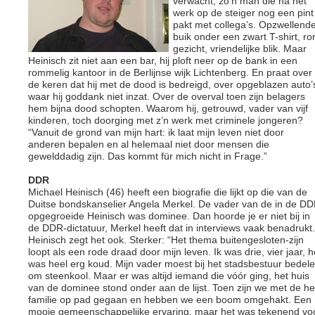
verwacht, zo’n man die na het
werk op de steiger nog een pint
pakt met collega’s. Opzwellend
buik onder een zwart T-shirt, ro
gezicht, vriendelijke blik. Maar
Heinisch zit niet aan een bar, hij ploft neer op de bank in een
rommelig kantoor in de Berlijnse wijk Lichtenberg. En praat over
de keren dat hij met de dood is bedreigd, over opgeblazen auto’
waar hij goddank niet inzat. Over de overval toen zijn belagers
hem bijna dood schopten. Waarom hij, getrouwd, vader van vijf
kinderen, toch doorging met z’n werk met criminele jongeren?
“Vanuit de grond van mijn hart: ik laat mijn leven niet door
anderen bepalen en al helemaal niet door mensen die
gewelddadig zijn. Das kommt für mich nicht in Frage.”
DDR
Michael Heinisch (46) heeft een biografie die lijkt op die van de
Duitse bondskanselier Angela Merkel. De vader van de in de D
opgegroeide Heinisch was dominee. Dan hoorde je er niet bij in
de DDR-dictatuur, Merkel heeft dat in interviews vaak benadrukt.
Heinisch zegt het ook. Sterker: “Het thema buitengesloten-zijn
loopt als een rode draad door mijn leven. Ik was drie, vier jaar, h
was heel erg koud. Mijn vader moest bij het stadsbestuur bedel
om steenkool. Maar er was altijd iemand die vóór ging, het huis
van de dominee stond onder aan de lijst. Toen zijn we met de he
familie op pad gegaan en hebben we een boom omgehakt. Een
mooie gemeenschappelijke ervaring, maar het was tekenend vo