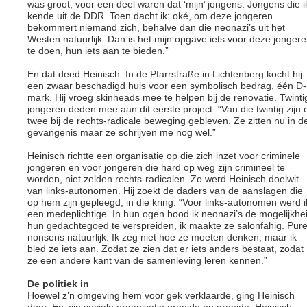
was groot, voor een deel waren dat ‘mijn’ jongens. Jongens die i
kende uit de DDR. Toen dacht ik: oké, om deze jongeren
bekommert niemand zich, behalve dan die neonazi’s uit het
Westen natuurlijk. Dan is het mijn opgave iets voor deze jonger
te doen, hun iets aan te bieden.”
En dat deed Heinisch. In de Pfarrstraße in Lichtenberg kocht hij
een zwaar beschadigd huis voor een symbolisch bedrag, één D-
mark. Hij vroeg skinheads mee te helpen bij de renovatie. Twinti
jongeren deden mee aan dit eerste project: “Van die twintig zijn 
twee bij de rechts-radicale beweging gebleven. Ze zitten nu in d
gevangenis maar ze schrijven me nog wel.”
Heinisch richtte een organisatie op die zich inzet voor criminele
jongeren en voor jongeren die hard op weg zijn crimineel te
worden, niet zelden rechts-radicalen. Zo werd Heinisch doelwit
van links-autonomen. Hij zoekt de daders van de aanslagen die
op hem zijn gepleegd, in die kring: “Voor links-autonomen werd i
een medeplichtige. In hun ogen bood ik neonazi’s de mogelijkhe
hun gedachtegoed te verspreiden, ik maakte ze salonfähig. Pur
nonsens natuurlijk. Ik zeg niet hoe ze moeten denken, maar ik
bied ze iets aan. Zodat ze zien dat er iets anders bestaat, zodat
ze een andere kant van de samenleving leren kennen.”
De politiek in
Hoewel z’n omgeving hem voor gek verklaarde, ging Heinisch