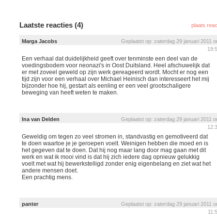
Laatste reacties (4)
plaats reac
Marga Jacobs
Geplaatst op: zaterdag 29 januari 2011 
19:
Een verhaal dat duidelijkheid geeft over tenminste een deel van de
voedingsbodem voor neonazi's in Oost Duitsland. Heel afschuwelijk dat
er met zoveel geweld op zijn werk gereageerd wordt. Mocht er nog een
tijd zijn voor een verhaal over Michael Heinisch dan interesseert het mij
bijzonder hoe hij, gestart als eenling er een veel grootschaligere
beweging van heeft weten te maken.
Ina van Delden
Geplaatst op: zaterdag 29 januari 2011 
12:
Geweldig om tegen zo veel stromen in, standvastig en gemotiveerd dat
te doen waartoe je je geroepen voelt. Weinigen hebben die moed en is
het gegeven dat te doen. Dat hij nog maar lang door mag gaan met dit
werk en wat ik mooi vind is dat hij zich iedere dag opnieuw gelukkig
voelt met wat hij bewerkstelligd zonder enig eigenbelang en ziet wat het
andere mensen doet.
Een prachtig mens.
panter
Geplaatst op: zaterdag 29 januari 2011 
11: