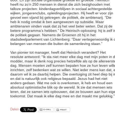
door. En zijn sociale organisatie groeide en groeide. Heinisch
heeft nu zo’n 250 mensen in dienst die zich bezighouden met
talloze projecten: kinderdagverblijven in sociaal achtergestelde
wijken, jongerenclubs, opleidingsprojecten. Hij heeft er voor zijn
gevoel een vijand bij gekregen: de politiek, de ambtenarij. “Die
heb ik nodig omdat ik ben aangewezen op subsidie. Maar
ambtenaren vinden vaak dat zij het veel beter weten. Dat zij de
betere programma’s hebben.” De Heinisch-oplossing: hij is zelf i
de politiek gegaan. Namens de Groenen zit hij in het
stadsdeelparlement van Lichtenberg: “Daar vertegenwoordig ik 
belangen van mensen die buiten de samenleving staan.”
Van pionier tot manager, heeft dat Heinisch verandert? Het
resolute antwoord: “Ik sta niet meer elke dag met mijn poten in 
modder, maar ik denk nog precies hetzelfde als op de allereerst
dag. Mensen moeten zelf kunnen bepalen hoe ze hun leven will
inrichten, zelf bedenken wat ze willen. Niet ieder mens kan dat, 
daarom wil ik ze daarbij helpen. Die overtuiging zit heel diep bij m
en dat is natuurlijk ook religieus bepaald. Jezus had het niet
anders gedaan. Wat me ook is overkomen, ik heb en houd een
absoluut optimistische blik op de wereld. Ik zie dat mensen iets
leren, dat ze samen iets opbouwen, dat ze bouwen aan hun eig
toekomst. Dat maak ik elke dag mee en dat maakt me gelukkig.”
Delen