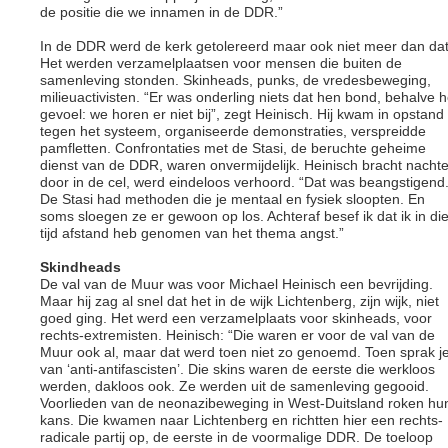
de positie die we innamen in de DDR.”
In de DDR werd de kerk getolereerd maar ook niet meer dan dat
Het werden verzamelplaatsen voor mensen die buiten de
samenleving stonden. Skinheads, punks, de vredesbeweging,
milieuactivisten. “Er was onderling niets dat hen bond, behalve h
gevoel: we horen er niet bij”, zegt Heinisch. Hij kwam in opstand
tegen het systeem, organiseerde demonstraties, verspreidde
pamfletten. Confrontaties met de Stasi, de beruchte geheime
dienst van de DDR, waren onvermijdelijk. Heinisch bracht nacht
door in de cel, werd eindeloos verhoord. “Dat was beangstigend
De Stasi had methoden die je mentaal en fysiek sloopten. En
soms sloegen ze er gewoon op los. Achteraf besef ik dat ik in di
tijd afstand heb genomen van het thema angst.”
Skindheads
De val van de Muur was voor Michael Heinisch een bevrijding.
Maar hij zag al snel dat het in de wijk Lichtenberg, zijn wijk, niet
goed ging. Het werd een verzamelplaats voor skinheads, voor
rechts-extremisten. Heinisch: “Die waren er voor de val van de
Muur ook al, maar dat werd toen niet zo genoemd. Toen sprak j
van ‘anti-antifascisten’. Die skins waren de eerste die werkloos
werden, dakloos ook. Ze werden uit de samenleving gegooid.
Voorlieden van de neonazibeweging in West-Duitsland roken hu
kans. Die kwamen naar Lichtenberg en richtten hier een rechts-
radicale partij op, de eerste in de voormalige DDR. De toeloop