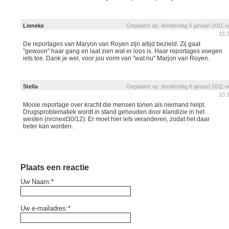
Lieneke
Geplaatst op: donderdag 6 januari 2011 
15:
De reportages van Maryon van Royen zijn altijd bezield. Zij gaat
"gewoon" haar gang en laat zien wat er loos is. Haar reportages voegen
iets toe. Dank je wel, voor jou vorm van "wat nu" Marjon van Royen.
Stella
Geplaatst op: donderdag 6 januari 2011 
10:
Mooie reportage over kracht die mensen tonen als niemand helpt.
Drugsproblematiek wordt in stand gehouden door klandizie in het
westen (nrcnext30/12). Er moet hier iets veranderen, zodat het daar
beter kan worden.
Plaats een reactie
Uw Naam:*
Uw e-mailadres:*