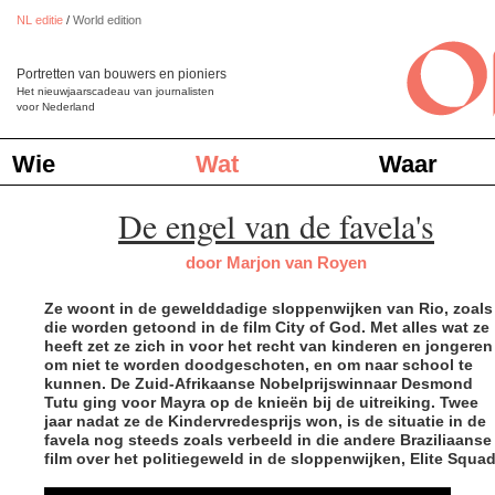
NL editie
/
World edition
Portretten van bouwers en pioniers
Het nieuwjaarscadeau van journalisten
voor Nederland
Wie
Wat
Waar
De engel van de favela's
door Marjon van Royen
Ze woont in de gewelddadige sloppenwijken van Rio, zoals
die worden getoond in de film City of God. Met alles wat ze
heeft zet ze zich in voor het recht van kinderen en jongeren
om niet te worden doodgeschoten, en om naar school te
kunnen. De Zuid-Afrikaanse Nobelprijswinnaar Desmond
Tutu ging voor Mayra op de knieën bij de uitreiking. Twee
jaar nadat ze de Kindervredesprijs won, is de situatie in de
favela nog steeds zoals verbeeld in die andere Braziliaanse
film over het politiegeweld in de sloppenwijken, Elite Squad