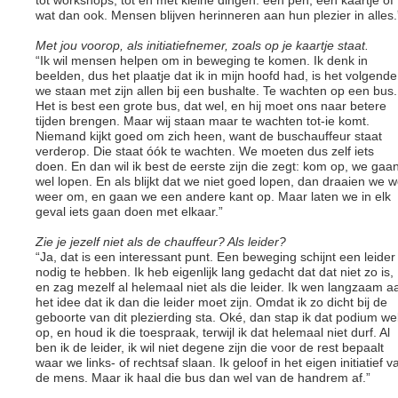
tot workshops, tot en met kleine dingen: een pen, een kaartje of
wat dan ook. Mensen blijven herinneren aan hun plezier in alles.
Met jou voorop, als initiatiefnemer, zoals op je kaartje staat.
“Ik wil mensen helpen om in beweging te komen. Ik denk in
beelden, dus het plaatje dat ik in mijn hoofd had, is het volgende
we staan met zijn allen bij een bushalte. Te wachten op een bus.
Het is best een grote bus, dat wel, en hij moet ons naar betere
tijden brengen. Maar wij staan maar te wachten tot-ie komt.
Niemand kijkt goed om zich heen, want de buschauffeur staat
verderop. Die staat óók te wachten. We moeten dus zelf iets
doen. En dan wil ik best de eerste zijn die zegt: kom op, we gaa
wel lopen. En als blijkt dat we niet goed lopen, dan draaien we w
weer om, en gaan we een andere kant op. Maar laten we in elk
geval iets gaan doen met elkaar.”
Zie je jezelf niet als de chauffeur? Als leider?
“Ja, dat is een interessant punt. Een beweging schijnt een leider
nodig te hebben. Ik heb eigenlijk lang gedacht dat dat niet zo is,
en zag mezelf al helemaal niet als die leider. Ik wen langzaam a
het idee dat ik dan die leider moet zijn. Omdat ik zo dicht bij de
geboorte van dit plezierding sta. Oké, dan stap ik dat podium we
op, en houd ik die toespraak, terwijl ik dat helemaal niet durf. Al
ben ik de leider, ik wil niet degene zijn die voor de rest bepaalt
waar we links- of rechtsaf slaan. Ik geloof in het eigen initiatief v
de mens. Maar ik haal die bus dan wel van de handrem af.”