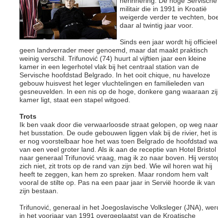
herinnering. De hoge Servische
militair die in 1991 in Kroatië
weigerde verder te vechten, bo
daar al twintig jaar voor.
Sinds een jaar wordt hij officieel
geen landverrader meer genoemd, maar dat maakt praktisch
weinig verschil. Trifunović (74) huurt al vijftien jaar een kleine
kamer in een legerhotel vlak bij het centraal station van de
Servische hoofdstad Belgrado. In het ooit chique, nu haveloze
gebouw huisvest het leger vluchtelingen en familieleden van
gesneuvelden. In een nis op de hoge, donkere gang waaraan zi
kamer ligt, staat een stapel witgoed.
Trots
Ik ben vaak door die verwaarloosde straat gelopen, op weg naar
het busstation. De oude gebouwen liggen vlak bij de rivier, het is
er nog voorstelbaar hoe het was toen Belgrado de hoofdstad wa
van een veel groter land. Als ik aan de receptie van Hotel Bristol
naar generaal Trifunović vraag, mag ik zo naar boven. Hij versto
zich niet, zit trots op de rand van zijn bed. Wie wil horen wat hij
heeft te zeggen, kan hem zo spreken. Maar rondom hem valt
vooral de stilte op. Pas na een paar jaar in Servië hoorde ik van
zijn bestaan.
Trifunović, generaal in het Joegoslavische Volksleger (JNA), wer
in het voorjaar van 1991 overgeplaatst van de Kroatische