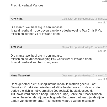
10:
Prachtig verhaal Marloes
A.W. Vink
Geplaatst op: donderdag 20 januari 20
om 11:
Die man zit wel heel erg in een impasse.
Ik zal dit verhaalm doorgeven aan de vredesbeweging Pax Christi/IKV,
misschien kunnen zij er iets aan doen.
A.W. Vink
Geplaatst op: donderdag 20 januari 20
om 11:
Die man zit wel heel erg in een impasse.
Misschien de vredesbeweging Pax Christi/IkV er iets aan doen.
Ik zal dit verhaal aan hen doorgeven.
Hans Masselink
Geplaatst op: donderdag 20 januari 20
om 11:
Deze generaal dient alsnog internationaal te worden geëerd. Laat
Servië en Kroatië zien wie de werkelijke helden waren in de absurde
oorlog die zich in het voormalige Joegoslavië heeft afgespeeld.
Trifunović verdient een hoog Europees lintje, Servië en Kroatiëzouden
moeten beseffen dat zij pas echt goede Europese partners zijn als zij de
daden van deze generaal Trifunović op waarde weten te schatten.