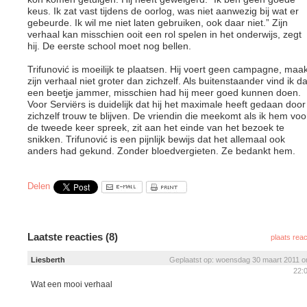
keus. Ik zat vast tijdens de oorlog, was niet aanwezig bij wat er
gebeurde. Ik wil me niet laten gebruiken, ook daar niet.” Zijn
verhaal kan misschien ooit een rol spelen in het onderwijs, zegt
hij. De eerste school moet nog bellen.
Trifunović is moeilijk te plaatsen. Hij voert geen campagne, maak
zijn verhaal niet groter dan zichzelf. Als buitenstaander vind ik da
een beetje jammer, misschien had hij meer goed kunnen doen.
Voor Serviërs is duidelijk dat hij het maximale heeft gedaan door
zichzelf trouw te blijven. De vriendin die meekomt als ik hem voo
de tweede keer spreek, zit aan het einde van het bezoek te
snikken. Trifunović is een pijnlijk bewijs dat het allemaal ook
anders had gekund. Zonder bloedvergieten. Ze bedankt hem.
Delen
Laatste reacties (8)
plaats reac
Liesberth
Geplaatst op: woensdag 30 maart 2011 
22:
Wat een mooi verhaal