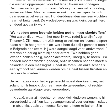
probeerde zelf te overleven. Ongeveer 60 procent van de jonge
die werden opgeroepen voor het leger, kwam niet opdagen.
Gezinnen verborgen hun zonen. Weinig mensen wilden oorlog,
wilden vechten. Maar er waren er ook maar weinigen die zich
daartegen actief verzetten. Honderdduizenden mensen vluchten
naar het buitenland. De vredesbeweging was klein, versplinterd
en deed gevaarlijk werk.
‘We hebben geen levende helden nodig, maar slachtoffers’
“Het waren tijden waarin het moeilijk was redelijk te zijn,” zegt
Trifunović. Zijn keuze om zich terug te trekken en levens te spar
paste niet in het grotere plan, werd hem duidelijk gemaakt toen h
in Belgrado aankwam. Hij werd aangeklaagd voor landverraad. 
rest van de oorlog bleef hij onder arrest. “We hebben geen
levende helden nodig, maar slachtoffers,” kreeg hij te horen. “W
hadden moeten worden gedood, onze lichamen hadden moeten
belanden in een massagraf. Opdat de toren van onze schedels
een symbool had kunnen worden om de haat tussen Kroaten en
Serviërs te voeden.”
De rechtszaak voor het krijgsgerecht moest drie keer over, net
zolang tot Trifunović door een voor de gelegenheid tot rechter
bevorderde aanklager werd veroordeeld.
In Kroatië, waar zijn dochter en twee kleinkinderen wonen, is hij
veroordeeld tot vijftien jaar gevangenisstraf voor oorlogsmisdad
– in absentia, zoals de meeste Servische hoge militairen. Zijn