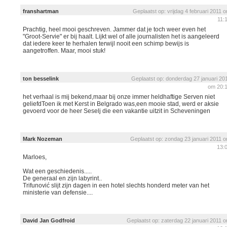
franshartman
Geplaatst op: vrijdag 4 februari 2011 
11:
Prachtig, heel mooi geschreven. Jammer dat je toch weer even het
"Groot-Servie" er bij haalt. Lijkt wel of alle journalisten het is aangeleerd
dat iedere keer te herhalen terwijl nooit een schimp bewijs is
aangetroffen. Maar, mooi stuk!
ton besselink
Geplaatst op: donderdag 27 januari 20
om 20:
het verhaal is mij bekend,maar bij onze immer heldhaftige Serven niet
geliefdToen ik met Kerst in Belgrado was,een mooie stad, werd er aksie
gevoerd voor de heer Seselj die een vakantie uitzit in Scheveningen
Mark Nozeman
Geplaatst op: zondag 23 januari 2011 
13:
Marloes,
Wat een geschiedenis.....
De generaal en zijn labyrint..
Trifunović slijt zijn dagen in een hotel slechts honderd meter van het
ministerie van defensie....
David Jan Godfroid
Geplaatst op: zaterdag 22 januari 2011 