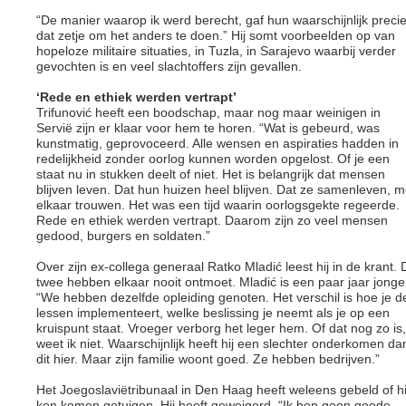
“De manier waarop ik werd berecht, gaf hun waarschijnlijk preci
dat zetje om het anders te doen.” Hij somt voorbeelden op van
hopeloze militaire situaties, in Tuzla, in Sarajevo waarbij verder
gevochten is en veel slachtoffers zijn gevallen.
‘Rede en ethiek werden vertrapt’
Trifunović heeft een boodschap, maar nog maar weinigen in
Servië zijn er klaar voor hem te horen. “Wat is gebeurd, was
kunstmatig, geprovoceerd. Alle wensen en aspiraties hadden in
redelijkheid zonder oorlog kunnen worden opgelost. Of je een
staat nu in stukken deelt of niet. Het is belangrijk dat mensen
blijven leven. Dat hun huizen heel blijven. Dat ze samenleven, m
elkaar trouwen. Het was een tijd waarin oorlogsgekte regeerde.
Rede en ethiek werden vertrapt. Daarom zijn zo veel mensen
gedood, burgers en soldaten.”
Over zijn ex-collega generaal Ratko Mladić leest hij in de krant. 
twee hebben elkaar nooit ontmoet. Mladić is een paar jaar jonge
“We hebben dezelfde opleiding genoten. Het verschil is hoe je d
lessen implementeert, welke beslissing je neemt als je op een
kruispunt staat. Vroeger verborg het leger hem. Of dat nog zo is,
weet ik niet. Waarschijnlijk heeft hij een slechter onderkomen da
dit hier. Maar zijn familie woont goed. Ze hebben bedrijven.”
Het Joegoslaviëtribunaal in Den Haag heeft weleens gebeld of hi
kon komen getuigen. Hij heeft geweigerd. “Ik ben geen goede