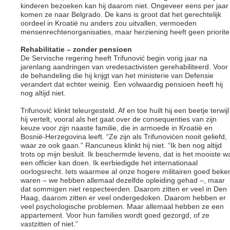
kinderen bezoeken kan hij daarom niet. Ongeveer eens per jaar
komen ze naar Belgrado. De kans is groot dat het gerechtelijk
oordeel in Kroatië nu anders zou uitvallen, vermoeden
mensenrechtenorganisaties, maar herziening heeft geen prioritei
Rehabilitatie – zonder pensioen
De Servische regering heeft Trifunović begin vorig jaar na
jarenlang aandringen van vredesactivisten gerehabiliteerd. Voor
de behandeling die hij krijgt van het ministerie van Defensie
verandert dat echter weinig. Een volwaardig pensioen heeft hij
nog altijd niet.
Trifunović klinkt teleurgesteld. Af en toe huilt hij een beetje terwijl
hij vertelt, vooral als het gaat over de consequenties van zijn
keuze voor zijn naaste familie, die in armoede in Kroatië en
Bosnië-Herzegovina leeft. “Ze zijn als Trifunovićen nooit geliefd,
waar ze ook gaan.” Rancuneus klinkt hij niet. “Ik ben nog altijd
trots op mijn besluit. Ik beschermde levens, dat is het mooiste w
een officier kan doen. Ik eerbiedigde het internationaal
oorlogsrecht. Iets waarmee al onze hogere militairen goed beke
waren – we hebben allemaal dezelfde opleiding gehad –, maar
dat sommigen niet respecteerden. Daarom zitten er veel in Den
Haag, daarom zitten er veel ondergedoken. Daarom hebben er
veel psychologische problemen. Maar allemaal hebben ze een
appartement. Voor hun families wordt goed gezorgd, of ze
vastzitten of niet.”