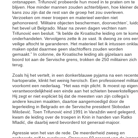
ontsnappen. Trifunović probeerde hun moed in te praten om te
blijven. Hoe minder mannen zouden achterblijven, hoe kleiner d
kans zou zijn dat de rest van de groep het zou overleven.
Verzoeken om meer troepen en materieel werden niet
gehonoreerd. ‘Militaire objecten beschermen, doorvechten’, luid
het bevel uit Belgrado. Maar na zeven dagen vechten nam
Trifunović een besluit. “Ik belde de Kroatische leiding om te kom
onderhandelen. Vervolgens zette ik ze vast. Ik dwong ze ons ee
veilige aftocht te garanderen. Het materieel liet ik intussen onkla
maken opdat daarmee geen slachtoffers zouden worden
gemaakt.” In colonne, de Kroatische leiding als gijzelaars aan
boord tot aan de Servische grens, trokken de 250 militairen zich
terug.
Zoals hij het vertelt, in een donkerblauwe pyjama na een recent
hartoperatie, klinkt het weinig heroïsch. Een professioneel militai
voorkomt een nederlaag. “Het was mijn plicht. Ik moest op eigen
verantwoordelijkheid een einde aan het schieten bewerkstelligen
Hij zegt er niet expliciet bij dat de meesten van zijn collega’s
andere keuzen maakten, daartoe aangemoedigd door de
legerleiding in Belgrado en de Servische president Slobodan
Milošević. Toen Trifunović eind 1991 in Varaždin werd gelegerd,
kwam de leiding over de troepen in Knin in handen van Ratko
Mladić, die daarbij werd bevorderd tot generaal-majoor.
Agressie won het van de rede. De meerderheid zweeg en