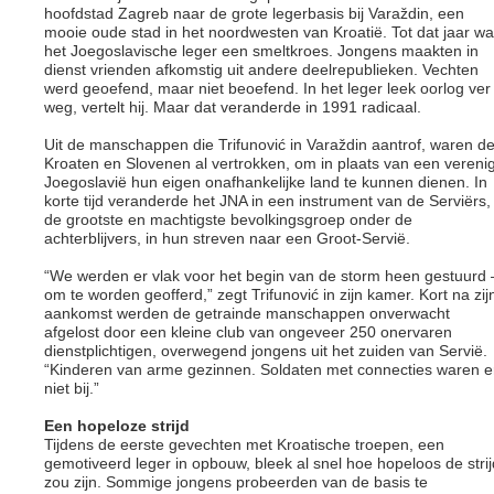
hoofdstad Zagreb naar de grote legerbasis bij Varaždin, een
mooie oude stad in het noordwesten van Kroatië. Tot dat jaar w
het Joegoslavische leger een smeltkroes. Jongens maakten in
dienst vrienden afkomstig uit andere deelrepublieken. Vechten
werd geoefend, maar niet beoefend. In het leger leek oorlog ver
weg, vertelt hij. Maar dat veranderde in 1991 radicaal.
Uit de manschappen die Trifunović in Varaždin aantrof, waren d
Kroaten en Slovenen al vertrokken, om in plaats van een vereni
Joegoslavië hun eigen onafhankelijke land te kunnen dienen. In
korte tijd veranderde het JNA in een instrument van de Serviërs,
de grootste en machtigste bevolkingsgroep onder de
achterblijvers, in hun streven naar een Groot-Servië.
“We werden er vlak voor het begin van de storm heen gestuurd 
om te worden geofferd,” zegt Trifunović in zijn kamer. Kort na zij
aankomst werden de getrainde manschappen onverwacht
afgelost door een kleine club van ongeveer 250 onervaren
dienstplichtigen, overwegend jongens uit het zuiden van Servië.
“Kinderen van arme gezinnen. Soldaten met connecties waren e
niet bij.”
Een hopeloze strijd
Tijdens de eerste gevechten met Kroatische troepen, een
gemotiveerd leger in opbouw, bleek al snel hoe hopeloos de strij
zou zijn. Sommige jongens probeerden van de basis te