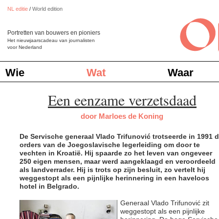
NL editie
/
World edition
Portretten van bouwers en pioniers
Het nieuwjaarscadeau van journalisten
voor Nederland
Wie
Wat
Waar
Een eenzame verzetsdaad
door Marloes de Koning
De Servische generaal Vlado Trifunović trotseerde in 1991 
orders van de Joegoslavische legerleiding om door te
vechten in Kroatië. Hij spaarde zo het leven van ongeveer
250 eigen mensen, maar werd aangeklaagd en veroordeeld
als landverrader. Hij is trots op zijn besluit, zo vertelt hij
weggestopt als een pijnlijke herinnering in een haveloos
hotel in Belgrado.
Generaal Vlado Trifunović zit
weggestopt als een pijnlijke